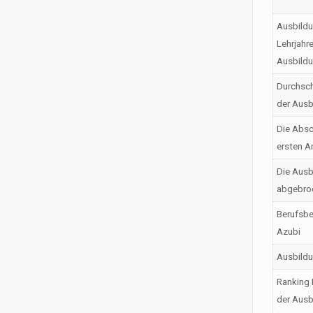
Ausbildu
Lehrjahr
Ausbild
Durchsch
der Ausb
Die Absc
ersten A
Die Ausb
abgebro
Berufsbe
Azubi
Ausbild
Ranking 
der Ausb