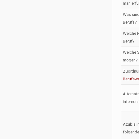
man erfü
Was sind
Berufs?
Welche N
Beruf?
Welche S
mögen?
Zuordnu
Berufswa
Alternati
interess
Azubis i
folgende