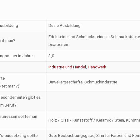
Ausbildung
Duale Ausbildung
Edelsteine und Schmucksteine zu Schmuckstücken
ht man?
bearbeiten.
ngsdauer in Jahren
3,0
Industrie und Handel
,
Handwerk
rte
Juweliergeschäfte, Schmuckindustrie
itet man?)
esonderheiten gibt es
em Beruf?
nteressen sollte man
Holz / Glas / Kunststoff / Keramik / Stein, Kunst
oraussetzung sollte
Gute Beobachtungsgabe, Sinn für Farben und Formen