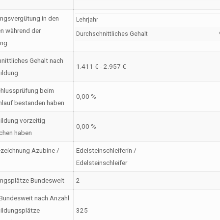
ngsvergütung in den
Lehrjahr
en während der
Durchschnittliches Gehalt
ung
nittliches Gehalt nach
1.411 € - 2.957 €
ildung
hlussprüfung beim
0,00 %
nlauf bestanden haben
ildung vorzeitig
0,00 %
chen haben
zeichnung Azubine /
Edelsteinschleiferin /
Edelsteinschleifer
ungsplätze Bundesweit
2
Bundesweit nach Anzahl
ildungsplätze
325