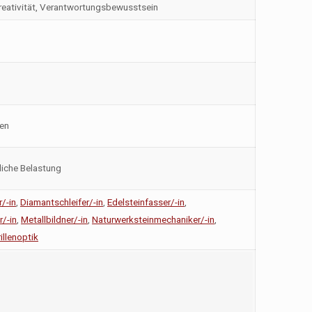
Kreativität, Verantwortungsbewusstsein
ken
liche Belastung
/-in
,
Diamantschleifer/-in
,
Edelsteinfasser/-in
,
r/-in
,
Metallbildner/-in
,
Naturwerksteinmechaniker/-in
,
illenoptik