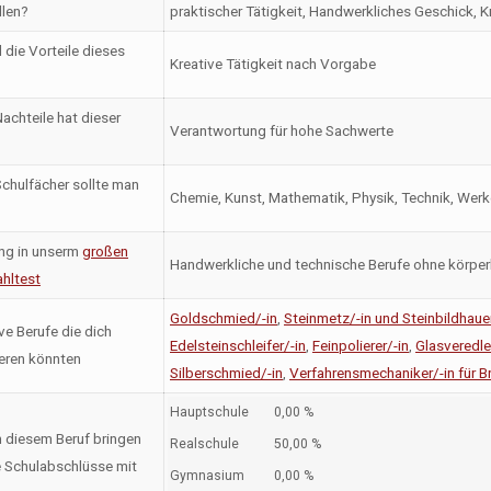
llen?
praktischer Tätigkeit, Handwerkliches Geschick, 
 die Vorteile dieses
Kreative Tätigkeit nach Vorgabe
achteile hat dieser
Verantwortung für hohe Sachwerte
chulfächer sollte man
Chemie, Kunst, Mathematik, Physik, Technik, Wer
ng in unserm
großen
Handwerkliche und technische Berufe ohne körper
hltest
Goldschmied/-in
,
Steinmetz/-in und Steinbildhauer
ve Berufe die dich
Edelsteinschleifer/-in
,
Feinpolierer/-in
,
Glasveredle
ieren könnten
Silberschmied/-in
,
Verfahrensmechaniker/-in für Br
Hauptschule
0,00 %
n diesem Beruf bringen
Realschule
50,00 %
 Schulabschlüsse mit
Gymnasium
0,00 %