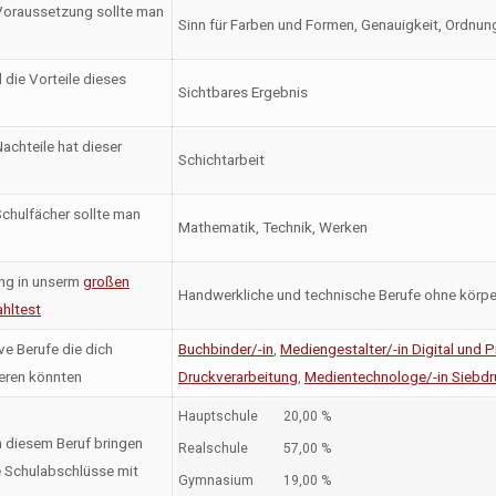
oraussetzung sollte man
Sinn für Farben und Formen, Genauigkeit, Ordnun
 die Vorteile dieses
Sichtbares Ergebnis
achteile hat dieser
Schichtarbeit
chulfächer sollte man
Mathematik, Technik, Werken
ng in unserm
großen
Handwerkliche und technische Berufe ohne körpe
hltest
ve Berufe die dich
Buchbinder/-in
,
Mediengestalter/-in Digital und P
ieren könnten
Druckverarbeitung
,
Medientechnologe/-in Siebdr
Hauptschule
20,00 %
n diesem Beruf bringen
Realschule
57,00 %
 Schulabschlüsse mit
Gymnasium
19,00 %