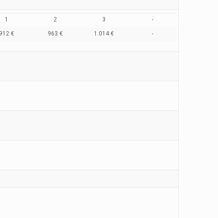
1
2
3
-
912 €
963 €
1.014 €
-