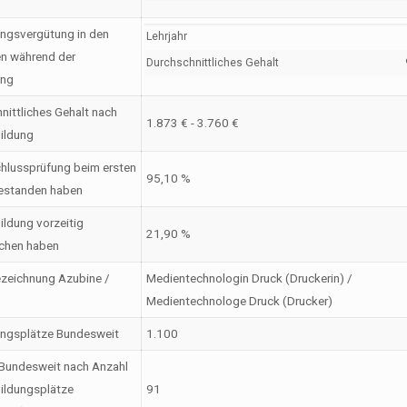
ngsvergütung in den
Lehrjahr
en während der
Durchschnittliches Gehalt
ung
nittliches Gehalt nach
1.873 € - 3.760 €
ildung
hlussprüfung beim ersten
95,10 %
estanden haben
ildung vorzeitig
21,90 %
chen haben
zeichnung Azubine /
Medientechnologin Druck (Druckerin) /
Medientechnologe Druck (Drucker)
ungsplätze Bundesweit
1.100
Bundesweit nach Anzahl
ildungsplätze
91