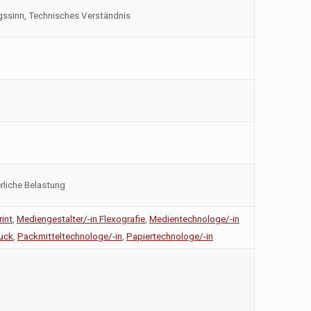
gssinn, Technisches Verständnis
rliche Belastung
rint
,
Mediengestalter/-in Flexografie
,
Medientechnologe/-in
uck
,
Packmitteltechnologe/-in
,
Papiertechnologe/-in