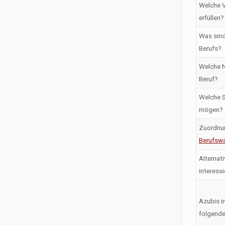
Welche V
erfüllen?
Was sind
Berufs?
Welche N
Beruf?
Welche S
mögen?
Zuordnu
Berufswa
Alternati
interess
Azubis i
folgende