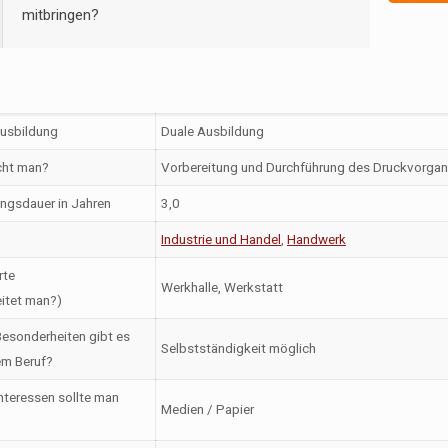
mitbringen?
Ausbildung
Duale Ausbildung
ht man?
Vorbereitung und Durchführung des Druckvorgan
ngsdauer in Jahren
3,0
Industrie und Handel
,
Handwerk
rte
Werkhalle, Werkstatt
itet man?)
esonderheiten gibt es
Selbstständigkeit möglich
em Beruf?
nteressen sollte man
Medien / Papier