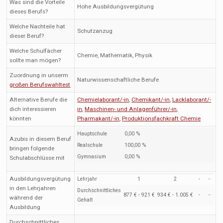
Was sind die Vorteile
Hohe Ausbildungsvergütung
dieses Berufs?
Welche Nachteile hat
Schutzanzug
dieser Beruf?
Welche Schulfächer
Chemie, Mathematik, Physik
sollte man mögen?
Zuordnung in unserm
Naturwissenschaftliche Berufe
großen Berufswahltest
Alternative Berufe die
Chemielaborant/-in
,
Chemikant/-in
,
Lacklaborant/-
dich interessieren
in
,
Maschinen- und Anlagenführer/-in
,
könnten
Pharmakant/-in
,
Produktionsfachkraft Chemie
Hauptschule
0,00 %
Azubis in diesem Beruf
Realschule
100,00 %
bringen folgende
Gymnasium
0,00 %
Schulabschlüsse mit
Ausbildungsvergütung
Lehrjahr
1
2
-
-
in den Lehrjahren
Durchschnittliches
877 € - 921 €
934 € - 1.005 €
-
-
während der
Gehalt
Ausbildung
Durchschnittliches