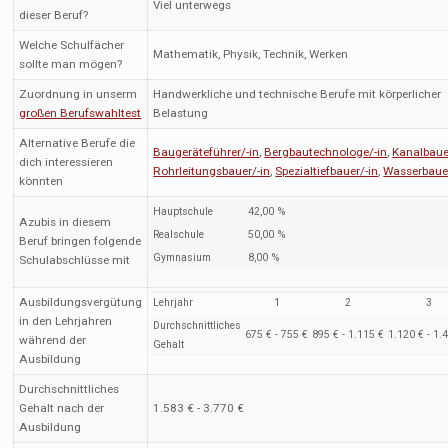
Viel unterwegs
dieser Beruf?
Welche Schulfächer
Mathematik, Physik, Technik, Werken
sollte man mögen?
Zuordnung in unserm
Handwerkliche und technische Berufe mit körperlicher
großen Berufswahltest
Belastung
Alternative Berufe die
Baugeräteführer/-in
,
Bergbautechnologe/-in
,
Kanalbaue
dich interessieren
Rohrleitungsbauer/-in
,
Spezialtiefbauer/-in
,
Wasserbauer
könnten
Hauptschule
42,00 %
Azubis in diesem
Realschule
50,00 %
Beruf bringen folgende
Gymnasium
8,00 %
Schulabschlüsse mit
Ausbildungsvergütung
Lehrjahr
1
2
3
in den Lehrjahren
Durchschnittliches
675 € - 755 €
895 € - 1.115 €
1.120 € - 1.
während der
Gehalt
Ausbildung
Durchschnittliches
Gehalt nach der
1.583 € - 3.770 €
Ausbildung