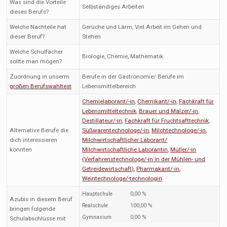
Was sind die Vorteile
Selbständiges Arbeiten
dieses Berufs?
Welche Nachteile hat
Gerüche und Lärm, Viel Arbeit im Gehen und
dieser Beruf?
Stehen
Welche Schulfächer
Biologie, Chemie, Mathematik
sollte man mögen?
Zuordnung in unserm
Berufe in der Gastronomie/ Berufe im
großen Berufswahltest
Lebensmittelbereich
Chemielaborant/-in
,
Chemikant/-in
,
Fachkraft für
Lebensmitteltechnik
,
Brauer und Mälzer/-in
,
Destillateur/-in
,
Fachkraft für Fruchtsafttechnik
,
Alternative Berufe die
Süßwarentechnologe/-in
,
Milchtechnologe/-in
,
dich interessieren
Milchwirtschaftlicher Laborant/
könnten
Milchwirtschaftliche Laborantin
,
Müller/-in
(Verfahrenstechnologe/-in in der Mühlen- und
Getreidewirtschaft)
,
Pharmakant/-in
,
Weintechnologe/-technologin
Hauptschule
0,00 %
Azubis in diesem Beruf
Realschule
100,00 %
bringen folgende
Gymnasium
0,00 %
Schulabschlüsse mit