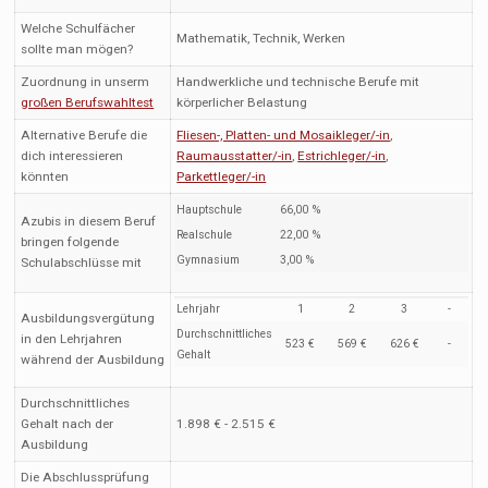
Welche Schulfächer
Mathematik, Technik, Werken
sollte man mögen?
Zuordnung in unserm
Handwerkliche und technische Berufe mit
großen Berufswahltest
körperlicher Belastung
Alternative Berufe die
Fliesen-, Platten- und Mosaikleger/-in
,
dich interessieren
Raumausstatter/-in
,
Estrichleger/-in
,
könnten
Parkettleger/-in
Hauptschule
66,00 %
Azubis in diesem Beruf
Realschule
22,00 %
bringen folgende
Gymnasium
3,00 %
Schulabschlüsse mit
Lehrjahr
1
2
3
-
Ausbildungsvergütung
Durchschnittliches
in den Lehrjahren
523 €
569 €
626 €
-
Gehalt
während der Ausbildung
Durchschnittliches
Gehalt nach der
1.898 € - 2.515 €
Ausbildung
Die Abschlussprüfung