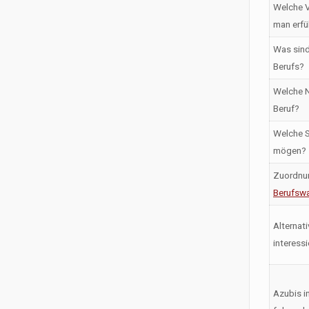
Welche V
man erfü
Was sind
Berufs?
Welche N
Beruf?
Welche S
mögen?
Zuordnu
Berufswa
Alternati
interess
Azubis i