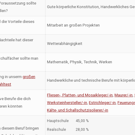
oraussetzung sollte
Gute körperliche Konstitution, Handwerkliches Ges
llen?
 die Vorteile dieses
Mitarbeit an großen Projekten
achteile hat dieser
Wetterabhängigkeit
chulfächer sollte man
Mathematik, Physik, Technik, Werken
ng in unserm
großen
Handwerkliche und technische Berufe mit körperli
hltest
Fliesen-, Platten- und Mosaikleger/-in
,
Maurer/-in
,
ve Berufe die dich
Werksteinhersteller/-in
,
Estrichleger/-in
,
Feuerungs
ieren könnten
Kälte- und Schallschutzisolierer/-in
Hauptschule
45,00 %
n diesem Beruf bringen
Realschule
28,00 %