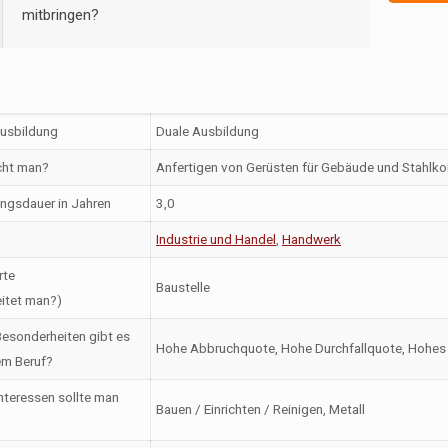
mitbringen?
Ausbildung
Duale Ausbildung
ht man?
Anfertigen von Gerüsten für Gebäude und Stahlko
ngsdauer in Jahren
3,0
Industrie und Handel
,
Handwerk
rte
Baustelle
itet man?)
esonderheiten gibt es
Hohe Abbruchquote, Hohe Durchfallquote, Hohes 
em Beruf?
nteressen sollte man
Bauen / Einrichten / Reinigen, Metall