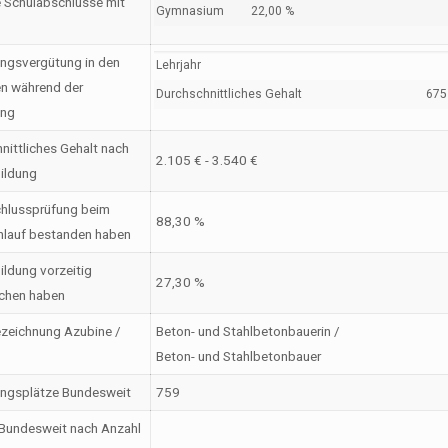
 Schulabschlüsse mit
Gymnasium
22,00 %
ngsvergütung in den
Lehrjahr
en während der
Durchschnittliches Gehalt
675 
ung
nittliches Gehalt nach
2.105 € - 3.540 €
ildung
hlussprüfung beim
88,30 %
nlauf bestanden haben
ildung vorzeitig
27,30 %
chen haben
zeichnung Azubine /
Beton- und Stahlbetonbauerin /
Beton- und Stahlbetonbauer
ungsplätze Bundesweit
759
Bundesweit nach Anzahl