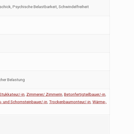
chick, Psychische Belastbarkeit, Schwindelfreiheit
cher Belastung
Stukkateur/-in
,
Zimmerer/ Zimmerin
,
Betonfertigteilbauer/-in
,
- und Schornsteinbauer/-in
,
Trockenbaumonteur/-in
,
Wärme-,