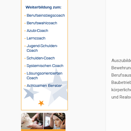
Auszubild
Bewehrung
Berufsaus
Baubetrie
körperlic
und Reals