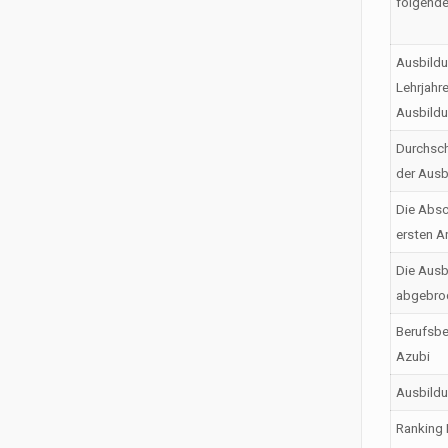
folgende
Ausbildu
Lehrjahr
Ausbild
Durchsch
der Ausb
Die Absc
ersten A
Die Ausb
abgebro
Berufsbe
Azubi
Ausbild
Ranking 