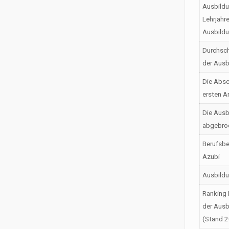
Ausbildu
Lehrjahr
Ausbild
Durchsch
der Ausb
Die Absc
ersten A
Die Ausb
abgebro
Berufsbe
Azubi
Ausbild
Ranking 
der Ausb
(Stand 