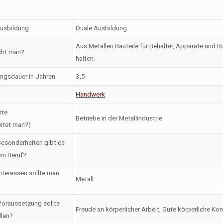
Ausbildung
Duale Ausbildung
Aus Metallen Bauteile für Behälter, Apparate und R
ht man?
halten.
ngsdauer in Jahren
3,5
Handwerk
rte
Betriebe in der Metallindustrie
itet man?)
esonderheiten gibt es
em Beruf?
nteressen sollte man
Metall
oraussetzung sollte
Freude an körperlicher Arbeit, Gute körperliche K
llen?