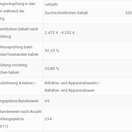
ngsvergütung in den
Lehrjahr
en während der
Durchschnittliches Gehalt
520 
ung
nittliches Gehalt nach
2.472 € - 4.202 €
ildung
hlussprüfung beim
92,30 %
nlauf bestanden haben
ildung vorzeitig
20,80 %
chen haben
zeichnung Azubine /
Behälter- und Apparatebauerin /
Behälter- und Apparatebauer
ungsplätze Bundesweit
69
Bundesweit nach Anzahl
ildungsplätze
234
2011)