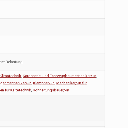
cher Belastung
 Klimatechnik
,
Karosserie- und Fahrzeugbaumechaniker/-in
,
agenmechaniker/-in
,
Klempner/-in
,
Mechaniker/-in für
in für Kältetechnik
,
Rohrleitungsbauer/-in