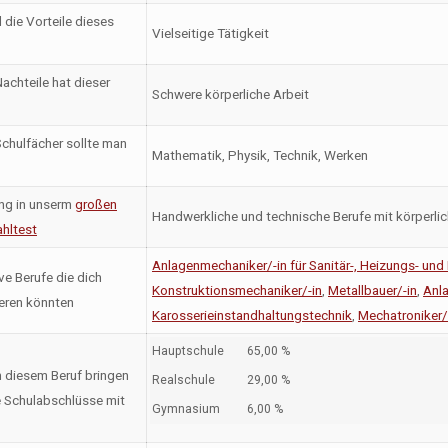
 die Vorteile dieses
Vielseitige Tätigkeit
achteile hat dieser
Schwere körperliche Arbeit
chulfächer sollte man
Mathematik, Physik, Technik, Werken
ng in unserm
großen
Handwerkliche und technische Berufe mit körperli
hltest
Anlagenmechaniker/-in für Sanitär-, Heizungs- und
ve Berufe die dich
Konstruktionsmechaniker/-in
,
Metallbauer/-in
,
Anl
ieren könnten
Karosserieinstandhaltungstechnik
,
Mechatroniker/-
Hauptschule
65,00 %
n diesem Beruf bringen
Realschule
29,00 %
 Schulabschlüsse mit
Gymnasium
6,00 %