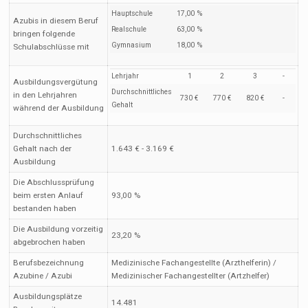
Hauptschule
17,00 %
Azubis in diesem Beruf
Realschule
63,00 %
bringen folgende
Gymnasium
18,00 %
Schulabschlüsse mit
Lehrjahr
1
2
3
-
Ausbildungsvergütung
Durchschnittliches
in den Lehrjahren
730 €
770 €
820 €
-
Gehalt
während der Ausbildung
Durchschnittliches
Gehalt nach der
1.643 € - 3.169 €
Ausbildung
Die Abschlussprüfung
beim ersten Anlauf
93,00 %
bestanden haben
Die Ausbildung vorzeitig
23,20 %
abgebrochen haben
Berufsbezeichnung
Medizinische Fachangestellte (Arzthelferin) /
Azubine / Azubi
Medizinischer Fachangestellter (Artzhelfer)
Ausbildungsplätze
14.481