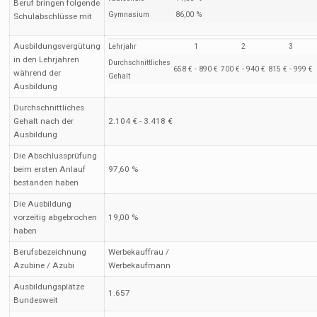
Beruf bringen folgende
Gymnasium
86,00 %
Schulabschlüsse mit
Ausbildungsvergütung
Lehrjahr
1
2
3
in den Lehrjahren
Durchschnittliches
658 € - 890 €
700 € - 940 €
815 € - 999 €
während der
Gehalt
Ausbildung
Durchschnittliches
Gehalt nach der
2.104 € - 3.418 €
Ausbildung
Die Abschlussprüfung
beim ersten Anlauf
97,60 %
bestanden haben
Die Ausbildung
vorzeitig abgebrochen
19,00 %
haben
Berufsbezeichnung
Werbekauffrau /
Azubine / Azubi
Werbekaufmann
Ausbildungsplätze
1.657
Bundesweit