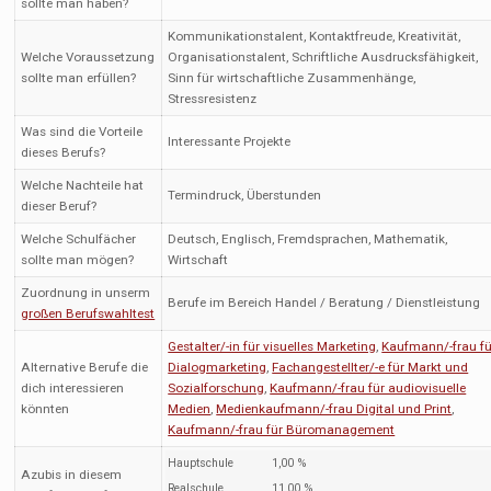
sollte man haben?
Kommunikationstalent, Kontaktfreude, Kreativität,
Welche Voraussetzung
Organisationstalent, Schriftliche Ausdrucksfähigkeit,
sollte man erfüllen?
Sinn für wirtschaftliche Zusammenhänge,
Stressresistenz
Was sind die Vorteile
Interessante Projekte
dieses Berufs?
Welche Nachteile hat
Termindruck, Überstunden
dieser Beruf?
Welche Schulfächer
Deutsch, Englisch, Fremdsprachen, Mathematik,
sollte man mögen?
Wirtschaft
Zuordnung in unserm
Berufe im Bereich Handel / Beratung / Dienstleistung
großen Berufswahltest
Gestalter/-in für visuelles Marketing
,
Kaufmann/-frau fü
Alternative Berufe die
Dialogmarketing
,
Fachangestellter/-e für Markt und
dich interessieren
Sozialforschung
,
Kaufmann/-frau für audiovisuelle
könnten
Medien
,
Medienkaufmann/-frau Digital und Print
,
Kaufmann/-frau für Büromanagement
Hauptschule
1,00 %
Azubis in diesem
Realschule
11,00 %