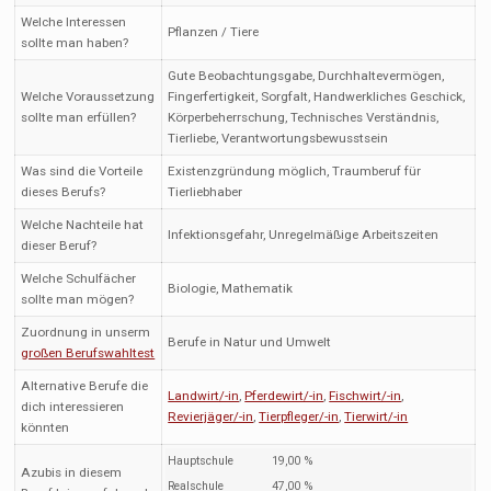
Welche Interessen
Pflanzen / Tiere
sollte man haben?
Gute Beobachtungsgabe, Durchhaltevermögen,
Welche Voraussetzung
Fingerfertigkeit, Sorgfalt, Handwerkliches Geschick,
sollte man erfüllen?
Körperbeherrschung, Technisches Verständnis,
Tierliebe, Verantwortungsbewusstsein
Was sind die Vorteile
Existenzgründung möglich, Traumberuf für
dieses Berufs?
Tierliebhaber
Welche Nachteile hat
Infektionsgefahr, Unregelmäßige Arbeitszeiten
dieser Beruf?
Welche Schulfächer
Biologie, Mathematik
sollte man mögen?
Zuordnung in unserm
Berufe in Natur und Umwelt
großen Berufswahltest
Alternative Berufe die
Landwirt/-in
,
Pferdewirt/-in
,
Fischwirt/-in
,
dich interessieren
Revierjäger/-in
,
Tierpfleger/-in
,
Tierwirt/-in
könnten
Hauptschule
19,00 %
Azubis in diesem
Realschule
47,00 %