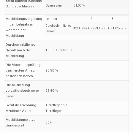
Beruf bringen folgende
Gymnasium
31,00 %
Schulabschlüsse mit
Ausbildungsvergütung
Lehrjahr
1
2
3
-
in den Lehrjahren
Durchschnittliches
892 €
942 € - 953 €
990 € - 1.027 €
-
während der
Gehalt
Ausbildung
Durchschnittliches
Gehalt nach der
1.386 € - 2.808 €
Ausbildung
Die Abschlussprüfung
beim ersten Anlauf
90,50 %
bestanden haben
Die Ausbildung
vorzeitig abgebrochen
25,80 %
haben
Berufsbezeichnung
Tierpflegerin /
Azubine / Azubi
Tierpfleger
Ausbildungsplätze
667
Bundesweit