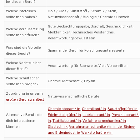
bei diesem Beruf?
Welche Interessen
Holz / Glas / Kunststoff / Keramik / Stein,
sollte man haben?
Naturwissenschaft / Biologie / Chemie / Umwelt
Gute Beobachtungsgabe, Sorgfalt, Geschicklichkeit,
Welche Voraussetzung
Merkfähigkeit, Technisches Verständnis,
sollte man erfüllen?
Verantwortungsbewusstsein
Was sind die Vorteile
Spannender Beruf für Forschungsinteressierte
dieses Berufs?
Welche Nachteile hat
Verantwortung für Sachwerte, Viele Vorschriften
dieser Beruf?
Welche Schulfächer
Chemie, Mathematik, Physik
sollte man mögen?
Zuordnung in unserm
Naturwissenschaftliche Berufe
großen Berufswahltest
Chemielaborant/-in
,
Chemikant/-in
,
Baustoffprüfer/-in
,
Alternative Berufe die
Edelmetallprüfer/-in
,
Lacklaborant/-in
,
Physiklaborant/-
dich interessieren
in
,
Textillaborant/-in
,
Verfahrensmechaniker/-in
könnten
Glastechnik
,
Verfahrensmechaniker/-in in der Steine-
und Erdenindustrie
,
Werkstoffprüfer/-in