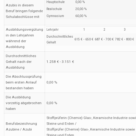
Hauptschule
0,00 %
Azubis in diesem
Realschule
20,00 %
Beruf bringen folgende
Gymnasium
60,00 %
Schulabschlüsse mit
Ausbildungsvergütung
Lehrjahr
1
2
3
in den Lehrjahren
Durchschnittliches
615 € - 650 €
687 € - 700 €
782 € - 800 €
während der
Gehalt
Ausbildung
Durchschnittliches
Gehalt nach der
1.258 € - 3.151 €
Ausbildung
Die Abschlussprüfung
beim ersten Anlauf
0,00 %
bestanden haben
Die Ausbildung
vorzeitig abgebrochen
0,00 %
haben
Stoffprüferin (Chemie) Glas-, Keramische Industrie sow
Berufsbezeichnung
Steine und Erden /
Azubine / Azubi
Stoffprüfer (Chemie) Glas-, Keramische Industrie sowie
Steine und Erden