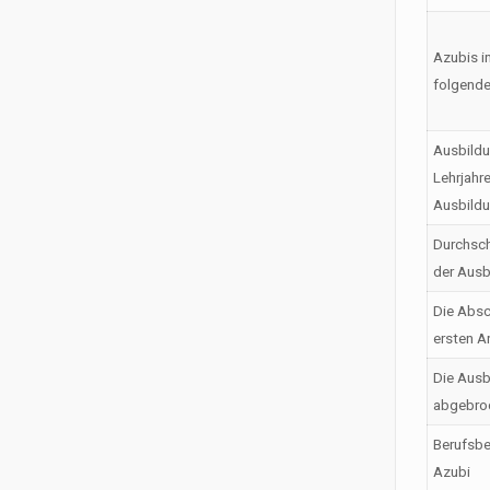
Azubis i
folgende
Ausbildu
Lehrjahr
Ausbild
Durchsch
der Ausb
Die Absc
ersten A
Die Ausb
abgebro
Berufsbe
Azubi