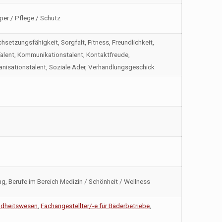
per / Pflege / Schutz
setzungsfähigkeit, Sorgfalt, Fitness, Freundlichkeit,
Talent, Kommunikationstalent, Kontaktfreude,
anisationstalent, Soziale Ader, Verhandlungsgeschick
ng, Berufe im Bereich Medizin / Schönheit / Wellness
ndheitswesen
,
Fachangestellter/-e für Bäderbetriebe
,