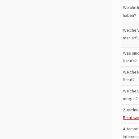
Welche I
haben?
Welche V
man erfü
Was sind
Berufs?
Welche N
Beruf?
Welche S
mögen?
Zuordnu
Berufswa
Alternati
interess