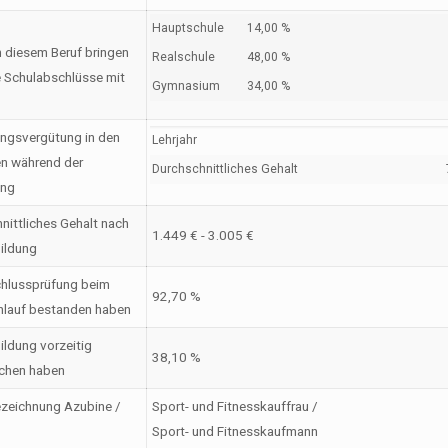
Hauptschule
14,00 %
n diesem Beruf bringen
Realschule
48,00 %
 Schulabschlüsse mit
Gymnasium
34,00 %
ngsvergütung in den
Lehrjahr
en während der
Durchschnittliches Gehalt
ung
nittliches Gehalt nach
1.449 € - 3.005 €
ildung
hlussprüfung beim
92,70 %
nlauf bestanden haben
ildung vorzeitig
38,10 %
chen haben
zeichnung Azubine /
Sport- und Fitnesskauffrau /
Sport- und Fitnesskaufmann