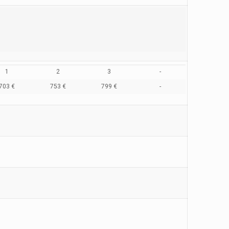
1
2
3
-
703 €
753 €
799 €
-