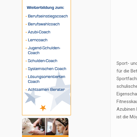
Sport- un
für die Be
Sportfach
schulisch
Eigenscha
Fitnesska
Azubinen b
ist die Mö