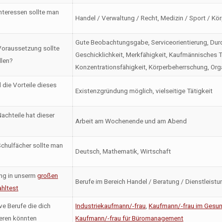
nteressen sollte man
Handel / Verwaltung / Recht, Medizin / Sport / Kör
Gute Beobachtungsgabe, Serviceorientierung, Durch
oraussetzung sollte
Geschicklichkeit, Merkfähigkeit, Kaufmännisches 
llen?
Konzentrationsfähigkeit, Körperbeherrschung, Org
 die Vorteile dieses
Existenzgründung möglich, vielseitige Tätigkeit
achteile hat dieser
Arbeit am Wochenende und am Abend
chulfächer sollte man
Deutsch, Mathematik, Wirtschaft
ng in unserm
großen
Berufe im Bereich Handel / Beratung / Dienstleistu
hltest
ve Berufe die dich
Industriekaufmann/-frau
,
Kaufmann/-frau im Gesu
ieren könnten
Kaufmann/-frau für Büromanagement