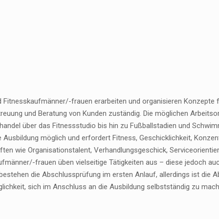
d Fitnesskaufmänner/-frauen erarbeiten und organisieren Konzepte f
treuung und Beratung von Kunden zuständig. Die möglichen Arbeitsort
handel über das Fitnessstudio bis hin zu Fußballstadien und Schwimm
e Ausbildung möglich und erfordert Fitness, Geschicklichkeit, Konze
ften wie Organisationstalent, Verhandlungsgeschick, Serviceorientie
ufmänner/-frauen üben vielseitige Tätigkeiten aus – diese jedoch 
estehen die Abschlussprüfung im ersten Anlauf, allerdings ist die A
glichkeit, sich im Anschluss an die Ausbildung selbstständig zu mac