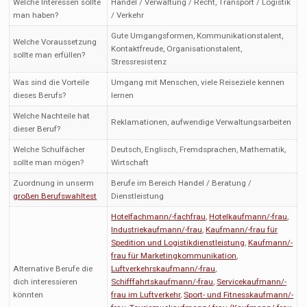
Welche Interessen sollte
Handel / Verwaltung / Recht, Transport / Logistik
man haben?
/ Verkehr
Gute Umgangsformen, Kommunikationstalent,
Welche Voraussetzung
Kontaktfreude, Organisationstalent,
sollte man erfüllen?
Stressresistenz
Was sind die Vorteile
Umgang mit Menschen, viele Reiseziele kennen
dieses Berufs?
lernen
Welche Nachteile hat
Reklamationen, aufwendige Verwaltungsarbeiten
dieser Beruf?
Welche Schulfächer
Deutsch, Englisch, Fremdsprachen, Mathematik,
sollte man mögen?
Wirtschaft
Zuordnung in unserm
Berufe im Bereich Handel / Beratung /
großen Berufswahltest
Dienstleistung
Hotelfachmann/-fachfrau
,
Hotelkaufmann/-frau
,
Industriekaufmann/-frau
,
Kaufmann/-frau für
Spedition und Logistikdienstleistung
,
Kaufmann/-
frau für Marketingkommunikation
,
Alternative Berufe die
Luftverkehrskaufmann/-frau
,
dich interessieren
Schifffahrtskaufmann/-frau
,
Servicekaufmann/-
könnten
frau im Luftverkehr
,
Sport- und Fitnesskaufmann/-