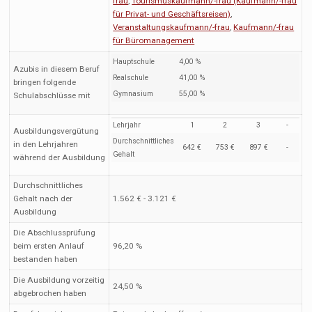
frau
,
Tourismuskaufmann/-frau (Kaufmann/-frau
für Privat- und Geschäftsreisen)
,
Veranstaltungskaufmann/-frau
,
Kaufmann/-frau
für Büromanagement
Hauptschule
4,00 %
Azubis in diesem Beruf
Realschule
41,00 %
bringen folgende
Gymnasium
55,00 %
Schulabschlüsse mit
Lehrjahr
1
2
3
-
Ausbildungsvergütung
Durchschnittliches
in den Lehrjahren
642 €
753 €
897 €
-
Gehalt
während der Ausbildung
Durchschnittliches
Gehalt nach der
1.562 € - 3.121 €
Ausbildung
Die Abschlussprüfung
beim ersten Anlauf
96,20 %
bestanden haben
Die Ausbildung vorzeitig
24,50 %
abgebrochen haben