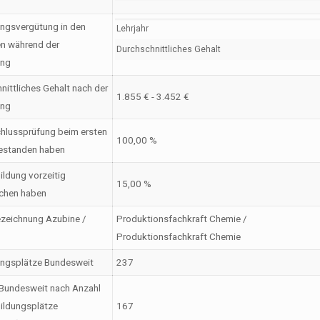
ngsvergütung in den
Lehrjahr
en während der
Durchschnittliches Gehalt
ung
nittliches Gehalt nach der
1.855 € - 3.452 €
ung
hlussprüfung beim ersten
100,00 %
estanden haben
ildung vorzeitig
15,00 %
chen haben
zeichnung Azubine /
Produktionsfachkraft Chemie /
Produktionsfachkraft Chemie
ungsplätze Bundesweit
237
Bundesweit nach Anzahl
ildungsplätze
167