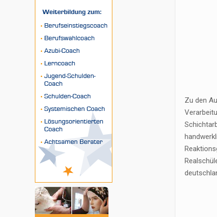
Zu den Au
Verarbeit
Schichtar
handwerkl
Reaktionsg
Realschül
deutschlan