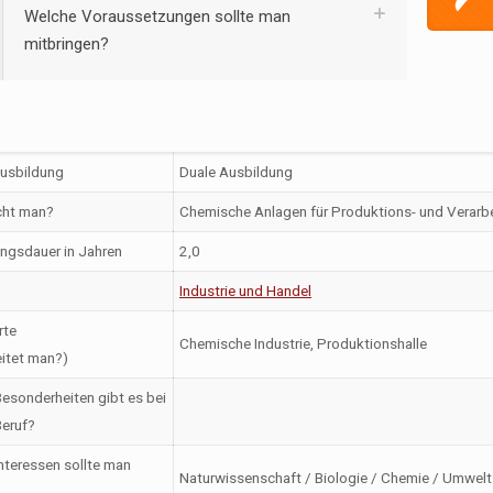
Welche Voraussetzungen sollte man
mitbringen?
Ausbildung
Duale Ausbildung
ht man?
Chemische Anlagen für Produktions- und Verarb
ngsdauer in Jahren
2,0
Industrie und Handel
rte
Chemische Industrie, Produktionshalle
itet man?)
esonderheiten gibt es bei
eruf?
nteressen sollte man
Naturwissenschaft / Biologie / Chemie / Umwelt