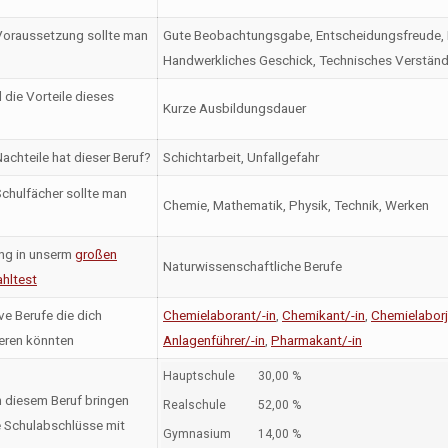
oraussetzung sollte man
Gute Beobachtungsgabe, Entscheidungsfreude, Fi
Handwerkliches Geschick, Technisches Verstän
 die Vorteile dieses
Kurze Ausbildungsdauer
achteile hat dieser Beruf?
Schichtarbeit, Unfallgefahr
chulfächer sollte man
Chemie, Mathematik, Physik, Technik, Werken
ng in unserm
großen
Naturwissenschaftliche Berufe
hltest
ve Berufe die dich
Chemielaborant/-in
,
Chemikant/-in
,
Chemielaborj
ieren könnten
Anlagenführer/-in
,
Pharmakant/-in
Hauptschule
30,00 %
n diesem Beruf bringen
Realschule
52,00 %
 Schulabschlüsse mit
Gymnasium
14,00 %