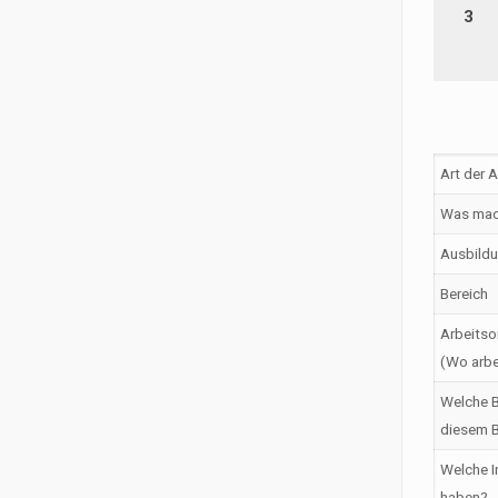
3
Art der 
Was mac
Ausbildu
Bereich
Arbeitso
(Wo arbe
Welche B
diesem B
Welche I
haben?