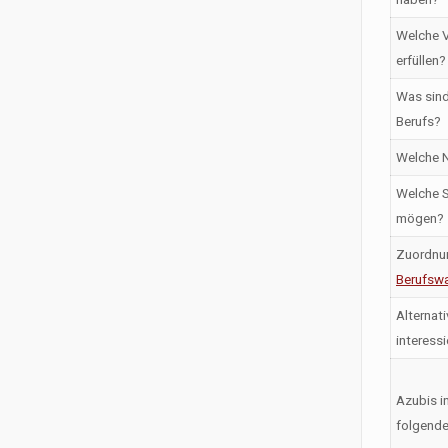
Welche V
erfüllen?
Was sind
Berufs?
Welche N
Welche S
mögen?
Zuordnu
Berufswa
Alternati
interess
Azubis i
folgende