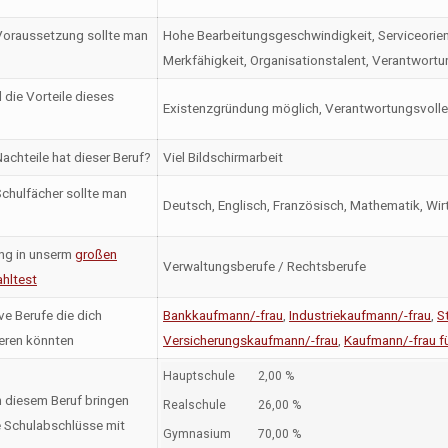
oraussetzung sollte man
Hohe Bearbeitungsgeschwindigkeit, Serviceorientier
Merkfähigkeit, Organisationstalent, Verantwor
 die Vorteile dieses
Existenzgründung möglich, Verantwortungsvolle Tä
achteile hat dieser Beruf?
Viel Bildschirmarbeit
chulfächer sollte man
Deutsch, Englisch, Französisch, Mathematik, Wir
ng in unserm
großen
Verwaltungsberufe / Rechtsberufe
hltest
ve Berufe die dich
Bankkaufmann/-frau
,
Industriekaufmann/-frau
,
S
ieren könnten
Versicherungskaufmann/-frau
,
Kaufmann/-frau 
Hauptschule
2,00 %
n diesem Beruf bringen
Realschule
26,00 %
 Schulabschlüsse mit
Gymnasium
70,00 %