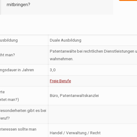
mitbringen?
Ausbildung
Duale Ausbildung
Patentanwälte bei rechtlichen Dienstleistungen
ht man?
wahrnehmen.
ngsdauer in Jahren
3,0
Freie Berufe
rte
Büro, Patentanwaltskanzlei
itet man?)
esonderheiten gibt es bei
eruf?
nteressen sollte man
Handel / Verwaltung / Recht