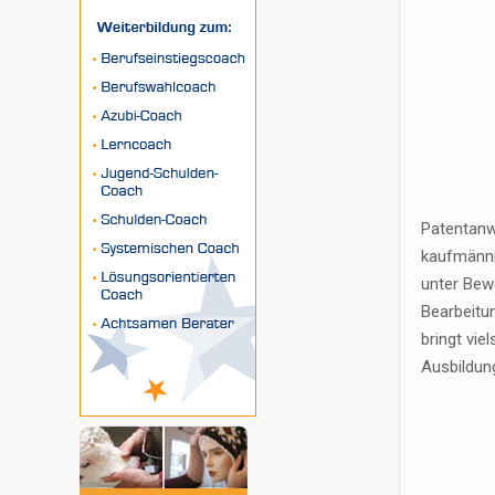
Patentanw
kaufmänni
unter Bew
Bearbeitun
bringt vie
Ausbildun