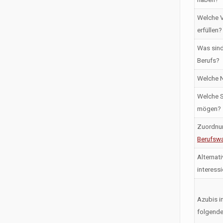
Welche V
erfüllen?
Was sind
Berufs?
Welche N
Welche S
mögen?
Zuordnu
Berufswa
Alternati
interess
Azubis i
folgende