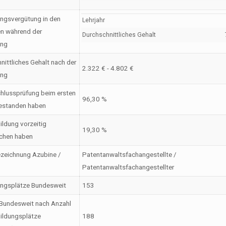
ngsvergütung in den
Lehrjahr
en während der
Durchschnittliches Gehalt
ung
nittliches Gehalt nach der
2.322 € - 4.802 €
ung
hlussprüfung beim ersten
96,30 %
estanden haben
ildung vorzeitig
19,30 %
chen haben
zeichnung Azubine /
Patentanwaltsfachangestellte /
Patentanwaltsfachangestellter
ungsplätze Bundesweit
153
Bundesweit nach Anzahl
ildungsplätze
188