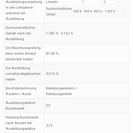
Ausbildungsvergütung
Lehrjahr
1
2
-
-
in den Lehrjahren
Durchschnittliches
939 € - 955 €
992 € - 1.007 €
-
-
während der
Gehalt
Ausbildung
Durchschnittliches
Gehalt nach der
1.581 € - 3.161 €
Ausbildung
Die Abschlussprüfung
beim ersten Anlauf
87,40 %
bestanden haben
Die Ausbildung
vorzeitig abgebrochen
32,10 %
haben
Berufsbezeichnung
Kabeljungwerkerin /
Azubine / Azubi
Kabeljungwerker
Ausbildungsplätze
22
Bundesweit
Ranking Bundesweit
nach Anzahl der
274
Ausbildungsplätze