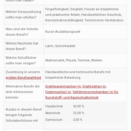
sollte man haben?
Fingerfertigkeit, Sorgfalt, Freude an körperlicher
Welche Voraussetzung
und praktischer Arbeit, Handwerkliches Geschick,
sollte man erfüllen?
Konzentrationsfähigkeit, Technisches Verständnis
Was sind die Vorteile
Kurze Ausbildungszeit
dieses Berufs?
Welche Nachteile hat
Lärm, Schichtarbeit
dieser Beruf?
Welche Schulfächer
Mathematik, Physik, Technik, Werken
sollte man mögen?
Zuordnung in unserm
Handwerkliche und technische Berufe mit
großen Berufswahltest
körperlicher Belastung
Alternative Berufe die
Drahtwarenmacher/-in
,
Drahtzieher/-in
,
dich interessieren
Federmacher/-in
,
Verfahrensmechaniker/-in für
könnten
Kunststoff- und Kautschuktechnik
Hauptschule
63,00 %
Azubis in diesem Beruf
Realschule
25,00 %
bringen folgende
Gymnasium
3,00 %
Schulabschlüsse mit