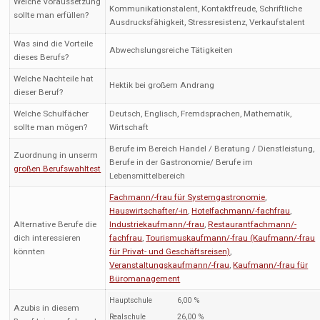
Welche Voraussetzung
Kommunikationstalent, Kontaktfreude, Schriftliche
sollte man erfüllen?
Ausdrucksfähigkeit, Stressresistenz, Verkaufstalent
Was sind die Vorteile
Abwechslungsreiche Tätigkeiten
dieses Berufs?
Welche Nachteile hat
Hektik bei großem Andrang
dieser Beruf?
Welche Schulfächer
Deutsch, Englisch, Fremdsprachen, Mathematik,
sollte man mögen?
Wirtschaft
Berufe im Bereich Handel / Beratung / Dienstleistung,
Zuordnung in unserm
Berufe in der Gastronomie/ Berufe im
großen Berufswahltest
Lebensmittelbereich
Fachmann/-frau für Systemgastronomie
,
Hauswirtschafter/-in
,
Hotelfachmann/-fachfrau
,
Alternative Berufe die
Industriekaufmann/-frau
,
Restaurantfachmann/-
dich interessieren
fachfrau
,
Tourismuskaufmann/-frau (Kaufmann/-frau
könnten
für Privat- und Geschäftsreisen)
,
Veranstaltungskaufmann/-frau
,
Kaufmann/-frau für
Büromanagement
Hauptschule
6,00 %
Azubis in diesem
Realschule
26,00 %