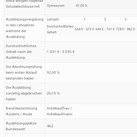
Beruf bringen folgende
Gymnasium
67,00 %
Schulabschlüsse mit
Ausbildungsvergütung
Lehrjahr
1
2
3
in den Lehrjahren
Durchschnittliches
564 € - 672 €
644 € - 761 €
728 € - 862 €
während der
Gehalt
Ausbildung
Durchschnittliches
Gehalt nach der
1.031 € - 3.035 €
Ausbildung
Die Abschlussprüfung
beim ersten Anlauf
92,30 %
bestanden haben
Die Ausbildung
vorzeitig abgebrochen
26,10 %
haben
Berufsbezeichnung
Hotelkauffrau /
Azubine / Azubi
Hotelkaufmann
Ausbildungsplätze
462
Bundesweit