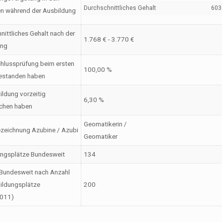
Durchschnittliches Gehalt
603 
en während der Ausbildung
nittliches Gehalt nach der
1.768 € - 3.770 €
ung
hlussprüfung beim ersten
100,00 %
estanden haben
ildung vorzeitig
6,30 %
chen haben
Geomatikerin /
zeichnung Azubine / Azubi
Geomatiker
ungsplätze Bundesweit
134
Bundesweit nach Anzahl
ildungsplätze
200
2011)