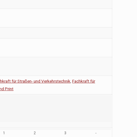
hkraft für Straßen- und Verkehrstechnik
,
Fachkraft für
nd Print
1
2
3
-