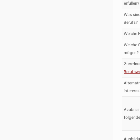
erfüllen?
Was sind
Berufs?
Welche N
Welche S
mögen?
Zuordnu
Berufswa
Alternati
interess
Azubis i
folgende
Ausbildu