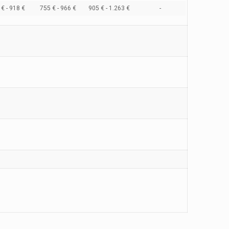
€ - 918 €
755 € - 966 €
905 € - 1.263 €
-