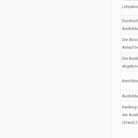
Lehrjahr
Durchsch
Ausbild
Die Absc
Anlauf b
Die Ausb
abgebro
Berufsbe
Ausbild
Ranking 
der Ausb
(Stand 