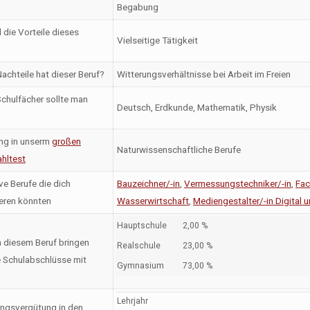
Begabung
 die Vorteile dieses
Vielseitige Tätigkeit
achteile hat dieser Beruf?
Witterungsverhältnisse bei Arbeit im Freien
chulfächer sollte man
Deutsch, Erdkunde, Mathematik, Physik
ng in unserm
großen
Naturwissenschaftliche Berufe
hltest
ve Berufe die dich
Bauzeichner/-in
,
Vermessungstechniker/-in
,
Fac
ieren könnten
Wasserwirtschaft
,
Mediengestalter/-in Digital u
Hauptschule
2,00 %
n diesem Beruf bringen
Realschule
23,00 %
 Schulabschlüsse mit
Gymnasium
73,00 %
Lehrjahr
ngsvergütung in den