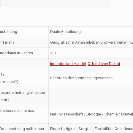
Ausbildung
Duale Ausbildung
ht man?
Geografische Daten erheben und verarbeiten, K
ngsdauer in Jahren
3,0
Industrie und Handel
,
Öffentlicher Dienst
rte
Behörden des Vermessungswesens
itet man?)
esonderheiten gibt es bei
eruf?
nteressen sollte man
Naturwissenschaft / Biologie / Chemie / Umwelt
oraussetzung sollte man
Fingerfertigkeit, Sorgfalt, Flexibilität, Orient