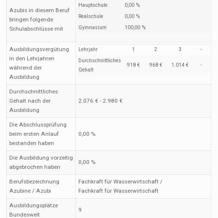
Hauptschule
0,00 %
Azubis in diesem Beruf
Realschule
0,00 %
bringen folgende
Gymnasium
100,00 %
Schulabschlüsse mit
Ausbildungsvergütung
Lehrjahr
1
2
3
-
in den Lehrjahren
Durchschnittliches
918 €
968 €
1.014 €
-
während der
Gehalt
Ausbildung
Durchschnittliches
Gehalt nach der
2.076 € - 2.980 €
Ausbildung
Die Abschlussprüfung
beim ersten Anlauf
0,00 %
bestanden haben
Die Ausbildung vorzeitig
0,00 %
abgebrochen haben
Berufsbezeichnung
Fachkraft für Wasserwirtschaft /
Azubine / Azubi
Fachkraft für Wasserwirtschaft
Ausbildungsplätze
9
Bundesweit