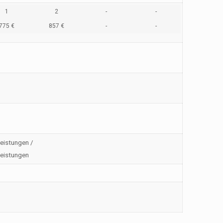
1
2
-
-
775 €
857 €
-
-
leistungen /
leistungen