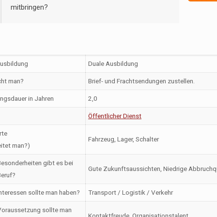
mitbringen?
Ausbildung
Duale Ausbildung
ht man?
Brief- und Frachtsendungen zustellen.
ngsdauer in Jahren
2,0
Öffentlicher Dienst
rte
Fahrzeug, Lager, Schalter
itet man?)
esonderheiten gibt es bei
Gute Zukunftsaussichten, Niedrige Abbruchqu
eruf?
nteressen sollte man haben?
Transport / Logistik / Verkehr
oraussetzung sollte man
Kontaktfreude, Organisationstalent