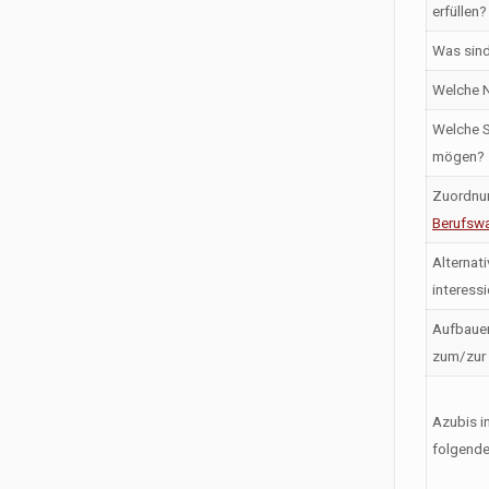
erfüllen?
Was sind
Welche N
Welche S
mögen?
Zuordnu
Berufswa
Alternati
interess
Aufbaue
zum/zur
Azubis i
folgende