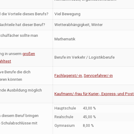
 die Vorteile dieses Berufs?
Viel Bewegung
achteile hat dieser Beruf?
Wetterabhängigkeit, Winter
chulfächer sollte man
Mathematik
ng in unserm
großen
Berufe im Verkehr / Logistikberufe
hltest
ve Berufe die dich
Fachlagerist/-in
,
Servicefahrer/-in
ieren könnten
nde Ausbildung möglich
Kaufmann/-frau für Kurier-, Express- und Pos
Hauptschule
43,00 %
n diesem Beruf bringen
Realschule
45,00 %
 Schulabschlüsse mit
Gymnasium
8,00 %