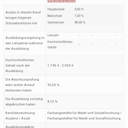
Büromanagement
Hauptschule
0,00 %
Azubis in diesem Beruf
Realschule
7,00 %
bringen folgende
Gymnasium
89,00 %
Schulabschlüsse mit
Lehrjahr
-
-
-
-
Ausbildungsvergütung in
Durchschnittliches
den Lehrjahren während
-
-
-
-
Gehalt
der Ausbildung
Durchschnittliches
Gehalt nach der
1.745 € - 2.903 €
Ausbildung
Die Abschlussprüfung
beim ersten Anlauf
95,50 %
bestanden haben
Die Ausbildung vorzeitig
8,10 %
abgebrochen haben
Berufsbezeichnung
Fachangestellte für Markt und Sozialforschung /
Azubine / Azubi
Fachangestellter für Markt und Sozialforschung
Ausbildungsplätze