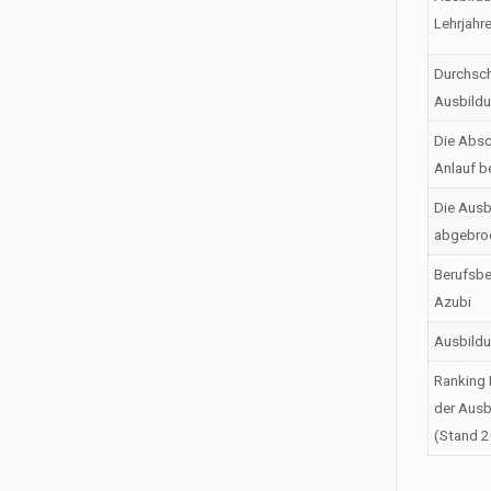
Lehrjahr
Durchsch
Ausbild
Die Absc
Anlauf b
Die Ausb
abgebro
Berufsbe
Azubi
Ausbild
Ranking 
der Ausb
(Stand 