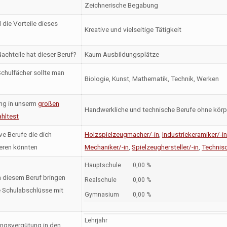
Zeichnerische Begabung
 die Vorteile dieses
Kreative und vielseitige Tätigkeit
achteile hat dieser Beruf?
Kaum Ausbildungsplätze
chulfächer sollte man
Biologie, Kunst, Mathematik, Technik, Werken
ng in unserm
großen
Handwerkliche und technische Berufe ohne körp
hltest
ve Berufe die dich
Holzspielzeugmacher/-in
,
Industriekeramiker/-i
ieren könnten
Mechaniker/-in
,
Spielzeughersteller/-in
,
Technisc
Hauptschule
0,00 %
n diesem Beruf bringen
Realschule
0,00 %
 Schulabschlüsse mit
Gymnasium
0,00 %
Lehrjahr
ngsvergütung in den