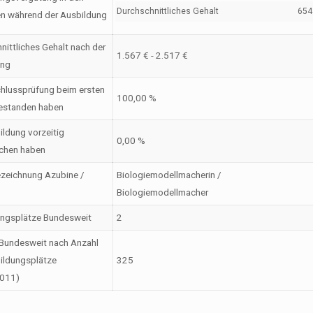
Durchschnittliches Gehalt
654 
en während der Ausbildung
nittliches Gehalt nach der
1.567 € - 2.517 €
ung
hlussprüfung beim ersten
100,00 %
estanden haben
ildung vorzeitig
0,00 %
chen haben
zeichnung Azubine /
Biologiemodellmacherin /
Biologiemodellmacher
ungsplätze Bundesweit
2
Bundesweit nach Anzahl
ildungsplätze
325
2011)