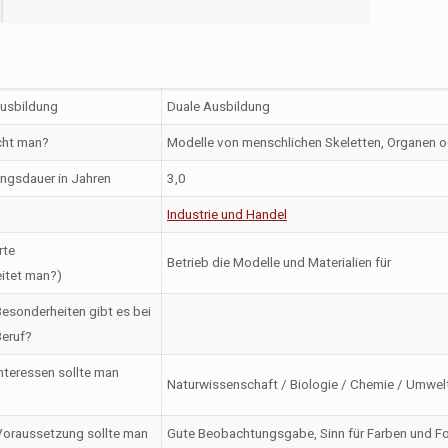
Ausbildung
Duale Ausbildung
ht man?
Modelle von menschlichen Skeletten, Organen 
ngsdauer in Jahren
3,0
Industrie und Handel
rte
Betrieb die Modelle und Materialien für
itet man?)
esonderheiten gibt es bei
eruf?
nteressen sollte man
Naturwissenschaft / Biologie / Chemie / Umwel
oraussetzung sollte man
Gute Beobachtungsgabe, Sinn für Farben und Fo