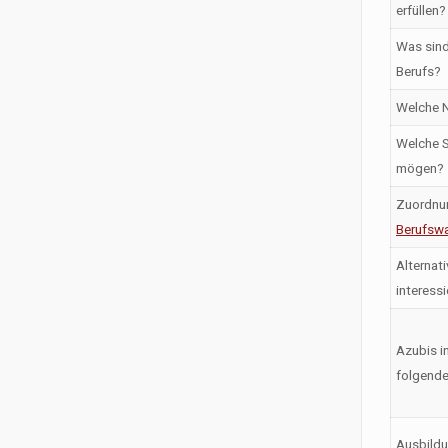
erfüllen?
Was sind
Berufs?
Welche N
Welche S
mögen?
Zuordnu
Berufswa
Alternati
interess
Azubis i
folgende
Ausbildu