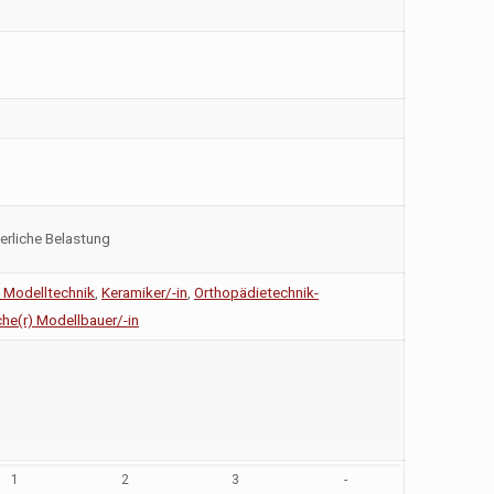
erliche Belastung
n Modelltechnik
,
Keramiker/-in
,
Orthopädietechnik-
he(r) Modellbauer/-in
1
2
3
-