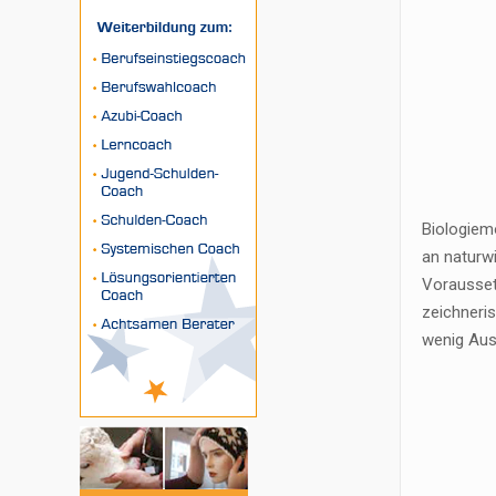
Biologiem
an naturw
Voraussetz
zeichneri
wenig Aus