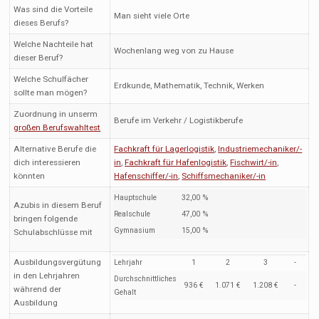
Was sind die Vorteile
Man sieht viele Orte
dieses Berufs?
Welche Nachteile hat
Wochenlang weg von zu Hause
dieser Beruf?
Welche Schulfächer
Erdkunde, Mathematik, Technik, Werken
sollte man mögen?
Zuordnung in unserm
Berufe im Verkehr / Logistikberufe
großen Berufswahltest
Alternative Berufe die
Fachkraft für Lagerlogistik
,
Industriemechaniker/-
dich interessieren
in
,
Fachkraft für Hafenlogistik
,
Fischwirt/-in
,
könnten
Hafenschiffer/-in
,
Schiffsmechaniker/-in
Hauptschule
32,00 %
Azubis in diesem Beruf
Realschule
47,00 %
bringen folgende
Gymnasium
15,00 %
Schulabschlüsse mit
Ausbildungsvergütung
Lehrjahr
1
2
3
-
in den Lehrjahren
Durchschnittliches
936 €
1.071 €
1.208 €
-
während der
Gehalt
Ausbildung