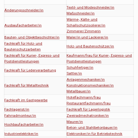
Textil- und Modeschneider/in
Änderungsschneider/in
Maßschneider/in
Wärme-, Kälte- und
Ausbaufacharbeiter/in
Schallschutzisolierer/in
Zimmerer/Zimmerin
Bauten- und Objektbeschichter/in
Maler/in und Lackierer/in
Fachkraft für Holz- und
Holz- und Bautenschützer/in
Bautenschutzarbeiten
Fachkraft für Kurier-, Express- und
Kaufmann/frau für Kurier-, Express- und
Postdienstleistungen
Postdienstleistungen
Schuhfertiger/in
Fachkraft für Lederverarbeitung
Sattler/in
Anlagenmechaniker/in
Fachkraft für Metalltechnik
Konstruktionsmechaniker/in
Metallbauer/in
Hotelfachmann/frau
Fachkraft im Gastgewerbe
Restaurantfachmann/frau
Fachlagerist/in
Fachkraft für Lagerlogistik
Fahrradmonteur/in
Zweiradmechatroniker/in
Maurer/in
Hochbaufacharbeiter/in
Beton- und Stahlbetonbauer/in
Industrieelektriker/in
Elektroniker/in für Betriebstechnik