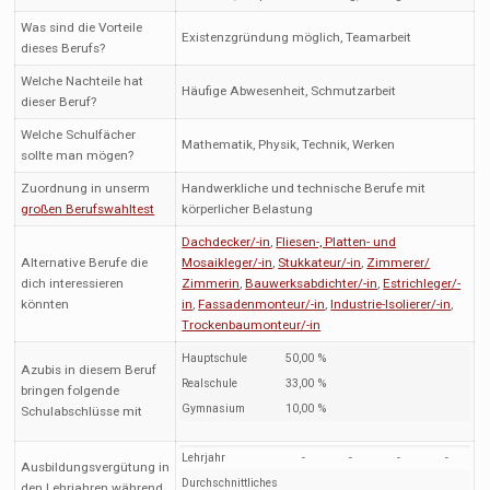
Was sind die Vorteile
Existenzgründung möglich, Teamarbeit
dieses Berufs?
Welche Nachteile hat
Häufige Abwesenheit, Schmutzarbeit
dieser Beruf?
Welche Schulfächer
Mathematik, Physik, Technik, Werken
sollte man mögen?
Zuordnung in unserm
Handwerkliche und technische Berufe mit
großen Berufswahltest
körperlicher Belastung
Dachdecker/-in
,
Fliesen-, Platten- und
Alternative Berufe die
Mosaikleger/-in
,
Stukkateur/-in
,
Zimmerer/
dich interessieren
Zimmerin
,
Bauwerksabdichter/-in
,
Estrichleger/-
könnten
in
,
Fassadenmonteur/-in
,
Industrie-Isolierer/-in
,
Trockenbaumonteur/-in
Hauptschule
50,00 %
Azubis in diesem Beruf
Realschule
33,00 %
bringen folgende
Gymnasium
10,00 %
Schulabschlüsse mit
Lehrjahr
-
-
-
-
Ausbildungsvergütung in
Durchschnittliches
den Lehrjahren während