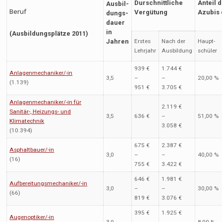
Durschnittliche
Anteil 
Ausbil-
Beruf
Vergütung
Azubis 
dungs-
dauer
in
(Ausbildungsplätze 2011)
Jahren
Erstes
Nach der
Haupt-
Lehrjahr
Ausbildung
schüler
939 €
1.744 €
Anlagenmechaniker/-in
3,5
–
–
20,00 %
(1.139)
951 €
3.705 €
Anlagenmechaniker/-in für
2.119 €
Sanitär-, Heizungs- und
3,5
636 €
–
51,00 %
Klimatechnik
3.058 €
(10.394)
675 €
2.387 €
Asphaltbauer/-in
3,0
–
–
40,00 %
(16)
755 €
3.422 €
646 €
1.981 €
Aufbereitungsmechaniker/-in
3,0
–
–
30,00 %
(66)
819 €
3.076 €
395 €
1.925 €
Augenoptiker/-in