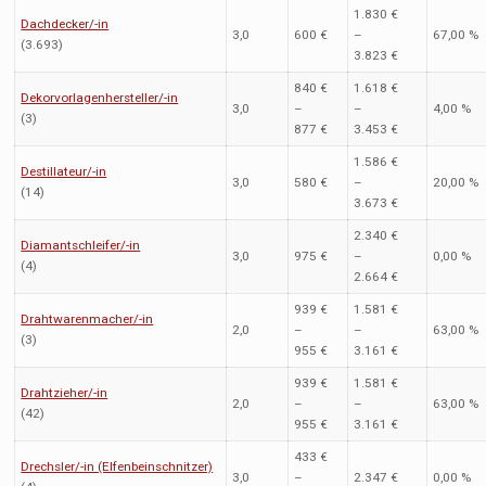
1.830 €
Dachdecker/-in
3,0
600 €
–
67,00 %
(3.693)
3.823 €
840 €
1.618 €
Dekorvorlagenhersteller/-in
3,0
–
–
4,00 %
(3)
877 €
3.453 €
1.586 €
Destillateur/-in
3,0
580 €
–
20,00 %
(14)
3.673 €
2.340 €
Diamantschleifer/-in
3,0
975 €
–
0,00 %
(4)
2.664 €
939 €
1.581 €
Drahtwarenmacher/-in
2,0
–
–
63,00 %
(3)
955 €
3.161 €
939 €
1.581 €
Drahtzieher/-in
2,0
–
–
63,00 %
(42)
955 €
3.161 €
433 €
Drechsler/-in (Elfenbeinschnitzer)
3,0
–
2.347 €
0,00 %