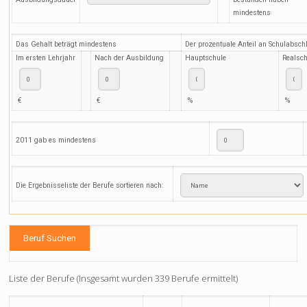
mindestens
Das Gehalt beträgt mindestens
Der prozentuale Anteil an Schulabsch
Im ersten Lehrjahr
Nach der Ausbildung
Hauptschule
Realsch
€
€
%
%
2011 gab es mindestens
Die Ergebnisseliste der Berufe sortieren nach:
Liste der Berufe (Insgesamt wurden 339 Berufe ermittelt)