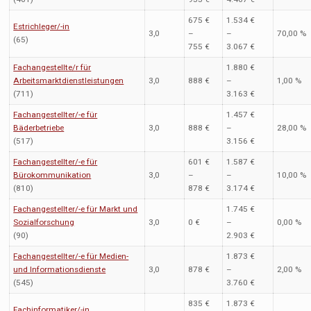
675 €
1.534 €
Estrichleger/-in
3,0
–
–
70,00 %
(65)
755 €
3.067 €
Fachangestellte/r für
1.880 €
Arbeitsmarktdienstleistungen
3,0
888 €
–
1,00 %
(711)
3.163 €
Fachangestellter/-e für
1.457 €
Bäderbetriebe
3,0
888 €
–
28,00 %
(517)
3.156 €
Fachangestellter/-e für
601 €
1.587 €
Bürokommunikation
3,0
–
–
10,00 %
(810)
878 €
3.174 €
Fachangestellter/-e für Markt und
1.745 €
Sozialforschung
3,0
0 €
–
0,00 %
(90)
2.903 €
Fachangestellter/-e für Medien-
1.873 €
und Informationsdienste
3,0
878 €
–
2,00 %
(545)
3.760 €
835 €
1.873 €
Fachinformatiker/-in