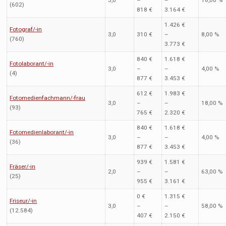
3,0
–
–
16,00 %
(602)
818 €
3.164 €
1.426 €
Fotograf/-in
3,0
310 €
–
8,00 %
(760)
3.773 €
840 €
1.618 €
Fotolaborant/-in
3,0
–
–
4,00 %
(4)
877 €
3.453 €
612 €
1.983 €
Fotomedienfachmann/-frau
3,0
–
–
18,00 %
(93)
765 €
2.320 €
840 €
1.618 €
Fotomedienlaborant/-in
3,0
–
–
4,00 %
(36)
877 €
3.453 €
939 €
1.581 €
Fräser/-in
2,0
–
–
63,00 %
(25)
955 €
3.161 €
0 €
1.315 €
Friseur/-in
3,0
–
–
58,00 %
(12.584)
407 €
2.150 €