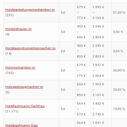
679 €
1.992 €
Holzbearbeitungsmechaniker/-in
3,0
–
–
51,00 %
(231)
772 €
3.165 €
433 €
2.596 €
Holzbildhauer/-in
3,0
–
–
0,00 %
(4)
606 €
2.803 €
400 €
2.596 €
Holzblasinstrumentenmacher/-in
2,0
–
–
0,00 %
(14)
850 €
2.803 €
679 €
1.937 €
Holzmechaniker/-in
3,0
–
–
36,00 %
(765)
775 €
2.054 €
650 €
1.952 €
Holzspielzeugmacher/-in
3,0
–
–
20,00 %
(5)
850 €
3.101 €
564 €
1.432 €
Hotelfachmann/-fachfrau
3,0
–
–
19,00 %
(11.171)
672 €
2.742 €
564 €
1.031 €
Hotelkaufmann/-frau