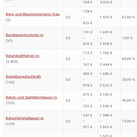
768 €
4.202 €
728 €
Berg- und Maschinenmann/-frau
2,0
–
1.935 €
67,00 %
(2)
825 €
741 €
1.669 €
Bergbautechnologe/-in
3,0
–
–
7,00 %
(92)
820 €
3.558 €
712 €
1.766 €
Berufskraftfahrer/-in
3,0
–
–
60,00 %
(3.403)
767 €
2.444 €
400 €
1.680 €
Bestattungsfachkraft
3,0
–
–
20,00 %
(156)
918 €
2.522 €
675 €
2.105 €
Beton- und Stahlbetonbauer/-in
3,0
–
–
45,00 %
(759)
755 €
3.540 €
547 €
1.988 €
Betonfertigteilbauer/-in
3,0
–
–
73,00 %
(129)
921 €
3.663 €
1.531 €