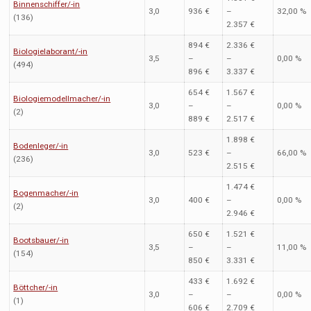
Binnenschiffer/-in
3,0
936 €
–
32,00 %
(136)
2.357 €
894 €
2.336 €
Biologielaborant/-in
3,5
–
–
0,00 %
(494)
896 €
3.337 €
654 €
1.567 €
Biologiemodellmacher/-in
3,0
–
–
0,00 %
(2)
889 €
2.517 €
1.898 €
Bodenleger/-in
3,0
523 €
–
66,00 %
(236)
2.515 €
1.474 €
Bogenmacher/-in
3,0
400 €
–
0,00 %
(2)
2.946 €
650 €
1.521 €
Bootsbauer/-in
3,5
–
–
11,00 %
(154)
850 €
3.331 €
433 €
1.692 €
Böttcher/-in
3,0
–
–
0,00 %
(1)
606 €
2.709 €