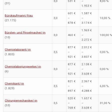
3,0
531 €
–
8,00 %
(31)
1.953 €
601 €
1.587 €
Bürokaufmann/-frau
3,0
–
–
10,00 %
(21.175)
878 €
3.174 €
1.969 €
Bürsten- und Pinselmacher/-in
3,0
460 €
–
100,00 
(10)
2.272 €
877 €
2.012 €
Chemielaborant/-in
3,5
–
–
0,00 %
(1.803)
921 €
3.837 €
877 €
2.138 €
Chemielaborjungwerker/-in
3,0
–
–
0,00 %
(6)
921 €
3.608 €
821 €
2.367 €
Chemikant/-in
3,5
–
–
6,00 %
(1.829)
897 €
4.288 €
520 €
1.657 €
Chirurgiemechaniker/-in
3,5
–
–
31,00 %
(53)
768 €
3.608 €