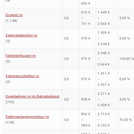
(4)
606 €
676 €
1.449 €
Drogist/-in
3,0
–
–
9,00 %
(1.148)
751 €
2.560 €
1.935 €
Edelmetallprüfer/-in
3,0
975 €
–
0,00 %
(3)
3.244 €
2.340 €
Edelsteinfasser/-in
3,5
975 €
–
100,00 
(5)
2.664 €
1.411 €
Edelsteinschleifer/-in
3,0
975 €
–
0,00 %
(2)
2.957 €
2.211 €
Eisenbahner/-in im Betriebsdienst
3,0
838 €
–
9,00 %
(793)
3.428 €
866 €
2.713 €
Elektroanlagenmonteur/-in
3,0
–
–
31,00 %
(158)
984 €
3.155 €