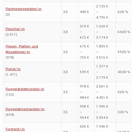
2.125 €
Flechtwerkgestalter/-in
3,0
440 €
–
0,00 %
(2)
4.795 €
310 €
1.620 €
Fleischer/-in
3,0
–
–
64,00 %
(2.011)
672 €
3.174 €
Fliesen-, Platten- und
675 €
1.855 €
Mosaikleger/-in
3,0
–
–
59,00 %
(978)
755 €
3.515 €
1.377 €
Florist/-in
3,0
539 €
–
43,00 %
(1.471)
2.179 €
918 €
2.061 €
Fluggerätelektroniker/-in
3,5
–
–
0,00 %
(152)
984 €
4.451 €
938 €
1.996 €
Fluggerätmechaniker/-in
3,5
–
–
3,00 %
(694)
954 €
3.954 €
605 €
1.946 €
Forstwirt/-in