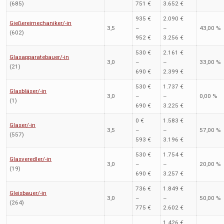
(685)
751 €
3.652 €
935 €
2.090 €
Gießereimechaniker/-in
3,5
–
–
43,00 %
(602)
952 €
3.256 €
530 €
2.161 €
Glasapparatebauer/-in
3,0
–
–
33,00 %
(21)
690 €
2.399 €
530 €
1.737 €
Glasbläser/-in
3,0
–
–
0,00 %
(1)
690 €
3.225 €
0 €
1.583 €
Glaser/-in
3,5
–
–
57,00 %
(557)
593 €
3.196 €
530 €
1.754 €
Glasveredler/-in
3,0
–
–
20,00 %
(19)
690 €
3.257 €
736 €
1.849 €
Gleisbauer/-in
3,0
–
–
50,00 %
(264)
775 €
2.602 €
1.426 €