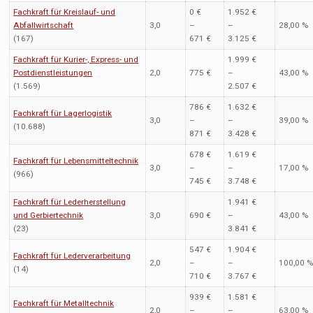
Fachkraft für Kreislauf- und
0 €
1.952 €
Abfallwirtschaft
3,0
–
–
28,00 %
(167)
671 €
3.125 €
Fachkraft für Kurier-, Express- und
1.999 €
Postdienstleistungen
2,0
775 €
–
43,00 %
(1.569)
2.507 €
786 €
1.632 €
Fachkraft für Lagerlogistik
3,0
–
–
39,00 %
(10.688)
871 €
3.428 €
678 €
1.619 €
Fachkraft für Lebensmitteltechnik
3,0
–
–
17,00 %
(966)
745 €
3.748 €
Fachkraft für Lederherstellung
1.941 €
und Gerbiertechnik
3,0
690 €
–
43,00 %
(23)
3.841 €
547 €
1.904 €
Fachkraft für Lederverarbeitung
2,0
–
–
100,00 
(14)
710 €
3.767 €
939 €
1.581 €
Fachkraft für Metalltechnik
2,0
–
–
63,00 %