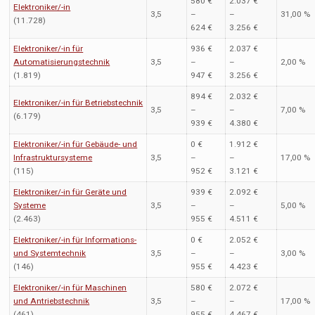
580 €
2.037 €
Elektroniker/-in
3,5
–
–
31,00 %
(11.728)
624 €
3.256 €
Elektroniker/-in für
936 €
2.037 €
Automatisierungstechnik
3,5
–
–
2,00 %
(1.819)
947 €
3.256 €
894 €
2.032 €
Elektroniker/-in für Betriebstechnik
3,5
–
–
7,00 %
(6.179)
939 €
4.380 €
Elektroniker/-in für Gebäude- und
0 €
1.912 €
Infrastruktursysteme
3,5
–
–
17,00 %
(115)
952 €
3.121 €
Elektroniker/-in für Geräte und
939 €
2.092 €
Systeme
3,5
–
–
5,00 %
(2.463)
955 €
4.511 €
Elektroniker/-in für Informations-
0 €
2.052 €
und Systemtechnik
3,5
–
–
3,00 %
(146)
955 €
4.423 €
Elektroniker/-in für Maschinen
580 €
2.072 €
und Antriebstechnik
3,5
–
–
17,00 %
(461)
955 €
4.467 €