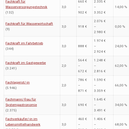
Fachkraft für
660 €
2.335 €
Wasserversorgungstechnik
3,0
–
–
14,00 %
(132)
902 €
3.352 €
2.076 €
Fachkraft für Wasserwirtschaft
3,0
918 €
–
0,00 %
(9)
2.980 €
1.974 €
Fachkraft im Fahrbetrieb
3,0
888 €
–
24,00 %
(344)
2.924 €
564 €
1.248 €
Fachkraft im Gastgewerbe
2,0
–
–
62,00 %
(3.241)
672 €
2.816 €
786 €
1.590 €
Fachlagerist/-in
2,0
–
–
66,00 %
(5.946)
871 €
3.359 €
Fachmann/-frau für
1.645 €
Systemgastronomie
3,0
690 €
–
34,00 %
(2.375)
3.491 €
Fachverkäufer/-in im
460 €
1.406 €
Lebensmittelhandwerk
3,0
–
–
68,00 %