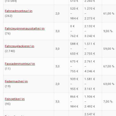
(10.584)
510 €
2.260 €
520 €
1.270 €
Fahrradmonteur/-in
2,0
–
–
61,00 %
(262)
984 €
2.273 €
0 €
2.132 €
Fahrzeuginnenausstatter/-in
3,0
–
–
9,00 %
(76)
762 €
3.242 €
588 €
1.511 €
Fahrzeuglackierer/-in
3,0
–
–
59,00 %
(2.740)
650 €
2.755 €
675 €
2.761 €
Fassadenmonteur/-in
3,0
–
–
67,00 %
(11)
755 €
4.246 €
939 €
1.581 €
Federmacher/-in
2,0
–
–
63,00 %
(19)
955 €
3.161 €
866 €
1.936 €
Feinoptiker/-in
3,5
–
–
7,00 %
(95)
984 €
2.492 €
2.547 €