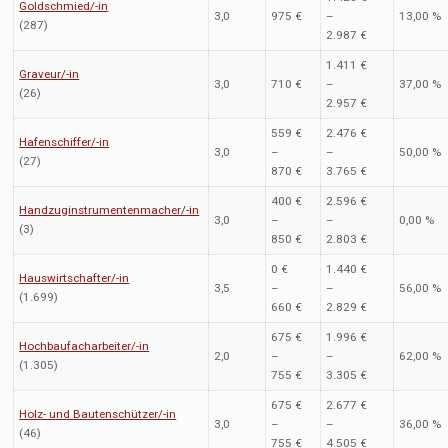
Goldschmied/-in
3,0
975 €
–
13,00 %
(287)
2.987 €
1.411 €
Graveur/-in
3,0
710 €
–
37,00 %
(26)
2.957 €
559 €
2.476 €
Hafenschiffer/-in
3,0
–
–
50,00 %
(27)
870 €
3.765 €
400 €
2.596 €
Handzuginstrumentenmacher/-in
3,0
–
–
0,00 %
(3)
850 €
2.803 €
0 €
1.440 €
Hauswirtschafter/-in
3,5
–
–
56,00 %
(1.699)
660 €
2.829 €
675 €
1.996 €
Hochbaufacharbeiter/-in
2,0
–
–
62,00 %
(1.305)
755 €
3.305 €
675 €
2.677 €
Holz- und Bautenschützer/-in
3,0
–
–
36,00 %
(46)
755 €
4.505 €