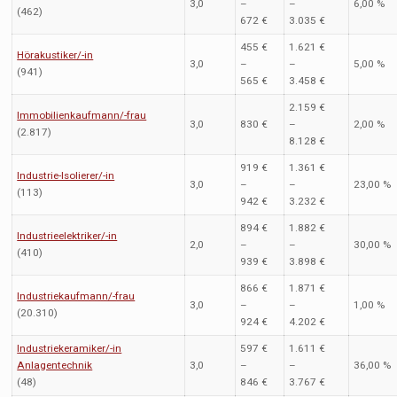
3,0
–
–
6,00 %
(462)
672 €
3.035 €
455 €
1.621 €
Hörakustiker/-in
3,0
–
–
5,00 %
(941)
565 €
3.458 €
2.159 €
Immobilienkaufmann/-frau
3,0
830 €
–
2,00 %
(2.817)
8.128 €
919 €
1.361 €
Industrie-Isolierer/-in
3,0
–
–
23,00 %
(113)
942 €
3.232 €
894 €
1.882 €
Industrieelektriker/-in
2,0
–
–
30,00 %
(410)
939 €
3.898 €
866 €
1.871 €
Industriekaufmann/-frau
3,0
–
–
1,00 %
(20.310)
924 €
4.202 €
Industriekeramiker/-in
597 €
1.611 €
Anlagentechnik
3,0
–
–
36,00 %
(48)
846 €
3.767 €