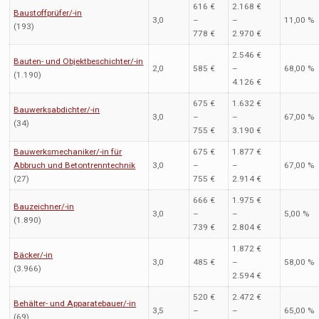
616 €
2.168 €
Baustoffprüfer/-in
3,0
–
–
11,00 %
(193)
778 €
2.970 €
2.546 €
Bauten- und Objektbeschichter/-in
2,0
585 €
–
68,00 %
(1.190)
4.126 €
675 €
1.632 €
Bauwerksabdichter/-in
3,0
–
–
67,00 %
(34)
755 €
3.190 €
Bauwerksmechaniker/-in für
675 €
1.877 €
Abbruch und Betontrenntechnik
3,0
–
–
67,00 %
(27)
755 €
2.914 €
666 €
1.975 €
Bauzeichner/-in
3,0
–
–
5,00 %
(1.890)
739 €
2.804 €
1.872 €
Bäcker/-in
3,0
485 €
–
58,00 %
(3.966)
2.594 €
520 €
2.472 €
Behälter- und Apparatebauer/-in
3,5
–
–
65,00 %
(69)