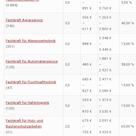
3,0
–
–
3,00 %
(9.884)
891 €
3.760 €
556 €
1.263 €
Fachkraft Agrarservice
3,0
–
–
40,00 %
(246)
611 €
2.865 €
2.348 €
Fachkraft für Abwassertechnik
3,0
888 €
–
13,00 %
(351)
3.449 €
1.881 €
Fachkraft für Automatenservice
3,0
480 €
–
38,00 %
(120)
2.927 €
685 €
2.477 €
Fachkraft für Fruchtsafttechnik
3,0
–
–
13,00 %
(47)
827 €
2.580 €
559 €
1.973 €
Fachkraft für Hafenlogistik
3,0
–
–
19,00 %
(105)
870 €
3.535 €
Fachkraft für Holz- und
675 €
2.091 €
Bautenschutzarbeiten
2,0
–
–
60,00 %
(21)
755 €
3.323 €