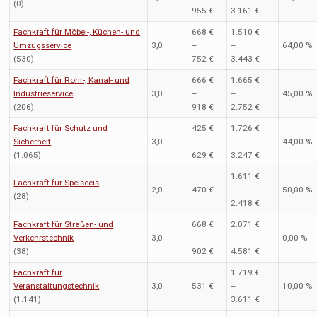
(0)
955 €
3.161 €
Fachkraft für Möbel-, Küchen- und
668 €
1.510 €
Umzugsservice
3,0
–
–
64,00 %
(530)
752 €
3.443 €
Fachkraft für Rohr-, Kanal- und
666 €
1.665 €
Industrieservice
3,0
–
–
45,00 %
(206)
918 €
2.752 €
Fachkraft für Schutz und
425 €
1.726 €
Sicherheit
3,0
–
–
44,00 %
(1.065)
629 €
3.247 €
1.611 €
Fachkraft für Speiseeis
2,0
470 €
–
50,00 %
(28)
2.418 €
Fachkraft für Straßen- und
668 €
2.071 €
Verkehrstechnik
3,0
–
–
0,00 %
(38)
902 €
4.581 €
Fachkraft für
1.719 €
Veranstaltungstechnik
3,0
531 €
–
10,00 %
(1.141)
3.611 €