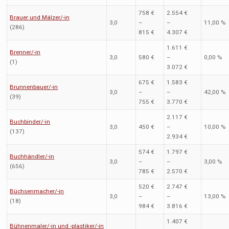
758 €
2.554 €
Brauer und Mälzer/-in
3,0
–
–
11,00 %
(286)
815 €
4.307 €
1.611 €
Brenner/-in
3,0
580 €
–
0,00 %
(1)
3.072 €
675 €
1.583 €
Brunnenbauer/-in
3,0
–
–
42,00 %
(39)
755 €
3.770 €
2.117 €
Buchbinder/-in
3,0
450 €
–
10,00 %
(137)
2.934 €
574 €
1.797 €
Buchhändler/-in
3,0
–
–
3,00 %
(656)
785 €
2.570 €
520 €
2.747 €
Büchsenmacher/-in
3,0
–
–
13,00 %
(18)
984 €
3.816 €
1.407 €
Bühnenmaler/-in und -plastiker/-in