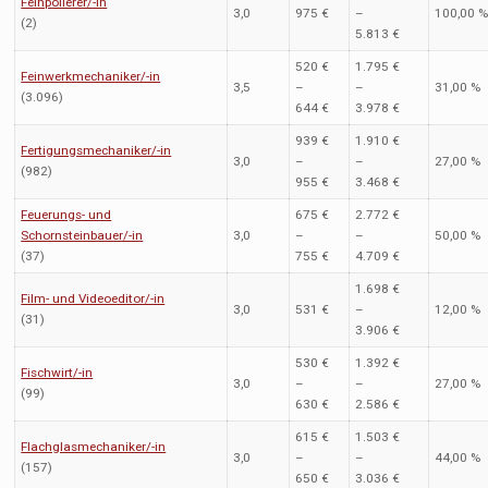
Feinpolierer/-in
3,0
975 €
–
100,00 
(2)
5.813 €
520 €
1.795 €
Feinwerkmechaniker/-in
3,5
–
–
31,00 %
(3.096)
644 €
3.978 €
939 €
1.910 €
Fertigungsmechaniker/-in
3,0
–
–
27,00 %
(982)
955 €
3.468 €
Feuerungs- und
675 €
2.772 €
Schornsteinbauer/-in
3,0
–
–
50,00 %
(37)
755 €
4.709 €
1.698 €
Film- und Videoeditor/-in
3,0
531 €
–
12,00 %
(31)
3.906 €
530 €
1.392 €
Fischwirt/-in
3,0
–
–
27,00 %
(99)
630 €
2.586 €
615 €
1.503 €
Flachglasmechaniker/-in
3,0
–
–
44,00 %
(157)
650 €
3.036 €