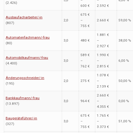
3,0
–
–
8,00 %
(2.426)
600 €
2.592 €
675 €
Ausbaufacharbeiter/-in
2,0
–
2.660 €
59,00 %
(807)
755 €
1.881 €
Automatenfachmann/-frau
3,0
480 €
–
38,00 %
(80)
2.927 €
589 €
1.990 €
Automobilkaufmann/-frau
3,0
–
–
6,00 %
(4.400)
762 €
2.815 €
1.078 €
Änderungsschneider/-in
2,0
275 €
–
50,00 %
(195)
2.139 €
2.660 €
Bankkaufmann/-frau
3,0
964 €
–
0,00 %
(13.897)
4.355 €
675 €
1.765 €
Baugeräteführer/-in
3,0
–
–
51,00 %
(327)
755 €
3.373 €