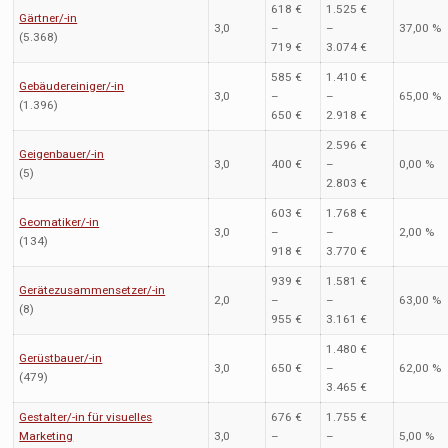
618 €
1.525 €
Gärtner/-in
3,0
–
–
37,00 %
(5.368)
719 €
3.074 €
585 €
1.410 €
Gebäudereiniger/-in
3,0
–
–
65,00 %
(1.396)
650 €
2.918 €
2.596 €
Geigenbauer/-in
3,0
400 €
–
0,00 %
(5)
2.803 €
603 €
1.768 €
Geomatiker/-in
3,0
–
–
2,00 %
(134)
918 €
3.770 €
939 €
1.581 €
Gerätezusammensetzer/-in
2,0
–
–
63,00 %
(8)
955 €
3.161 €
1.480 €
Gerüstbauer/-in
3,0
650 €
–
62,00 %
(479)
3.465 €
Gestalter/-in für visuelles
676 €
1.755 €
Marketing
3,0
–
–
5,00 %