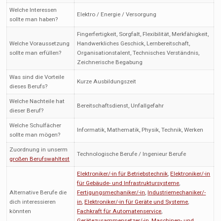
Welche Interessen
Elektro / Energie / Versorgung
sollte man haben?
Fingerfertigkeit, Sorgfalt, Flexibilität, Merkfähigkeit,
Welche Voraussetzung
Handwerkliches Geschick, Lernbereitschaft,
sollte man erfüllen?
Organisationstalent, Technisches Verständnis,
Zeichnerische Begabung
Was sind die Vorteile
Kurze Ausbildungszeit
dieses Berufs?
Welche Nachteile hat
Bereitschaftsdienst, Unfallgefahr
dieser Beruf?
Welche Schulfächer
Informatik, Mathematik, Physik, Technik, Werken
sollte man mögen?
Zuordnung in unserm
Technologische Berufe / Ingenieur Berufe
großen Berufswahltest
Elektroniker/-in für Betriebstechnik
,
Elektroniker/-in
für Gebäude- und Infrastruktursysteme
,
Alternative Berufe die
Fertigungsmechaniker/-in
,
Industriemechaniker/-
dich interessieren
in
,
Elektroniker/-in für Geräte und Systeme
,
könnten
Fachkraft für Automatenservice
,
Gerätezusammensetzer/-in
,
Maschinen- und