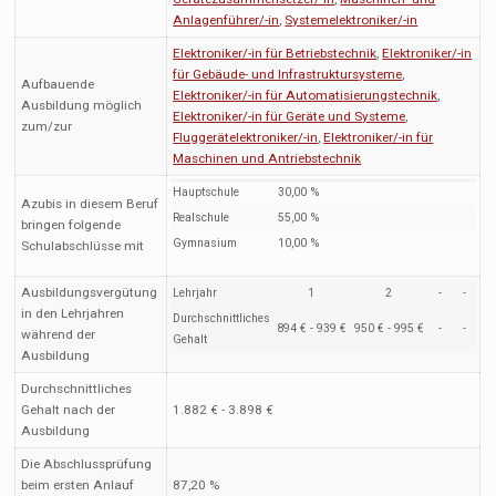
Anlagenführer/-in
,
Systemelektroniker/-in
Elektroniker/-in für Betriebstechnik
,
Elektroniker/-in
für Gebäude- und Infrastruktursysteme
,
Aufbauende
Elektroniker/-in für Automatisierungstechnik
,
Ausbildung möglich
Elektroniker/-in für Geräte und Systeme
,
zum/zur
Fluggerätelektroniker/-in
,
Elektroniker/-in für
Maschinen und Antriebstechnik
Hauptschule
30,00 %
Azubis in diesem Beruf
Realschule
55,00 %
bringen folgende
Gymnasium
10,00 %
Schulabschlüsse mit
Ausbildungsvergütung
Lehrjahr
1
2
-
-
in den Lehrjahren
Durchschnittliches
894 € - 939 €
950 € - 995 €
-
-
während der
Gehalt
Ausbildung
Durchschnittliches
Gehalt nach der
1.882 € - 3.898 €
Ausbildung
Die Abschlussprüfung
beim ersten Anlauf
87,20 %