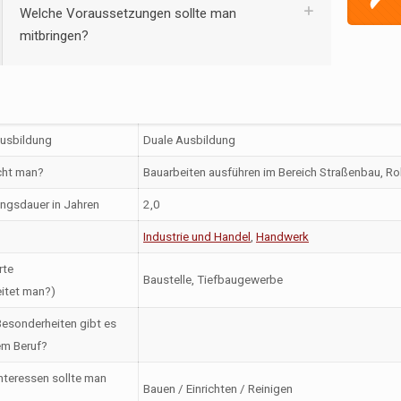
Welche Voraussetzungen sollte man
mitbringen?
Ausbildung
Duale Ausbildung
ht man?
Bauarbeiten ausführen im Bereich Straßenbau, Ro
ngsdauer in Jahren
2,0
Industrie und Handel
,
Handwerk
rte
Baustelle, Tiefbaugewerbe
itet man?)
esonderheiten gibt es
em Beruf?
nteressen sollte man
Bauen / Einrichten / Reinigen