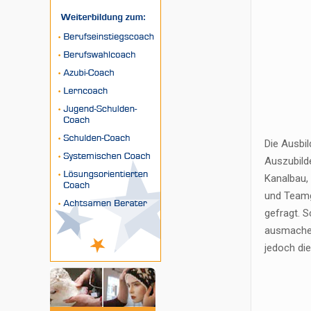
Die Ausbi
Auszubild
Kanalbau, 
und Teamg
gefragt. S
ausmachen
jedoch di