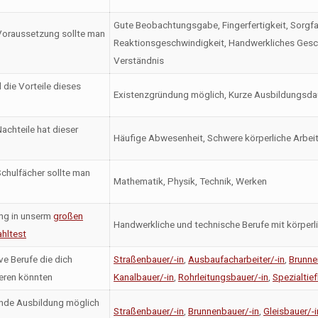
Gute Beobachtungsgabe, Fingerfertigkeit, Sorgfalt,
oraussetzung sollte man
Reaktionsgeschwindigkeit, Handwerkliches Gesc
Verständnis
 die Vorteile dieses
Existenzgründung möglich, Kurze Ausbildungsda
achteile hat dieser
Häufige Abwesenheit, Schwere körperliche Arbei
chulfächer sollte man
Mathematik, Physik, Technik, Werken
ng in unserm
großen
Handwerkliche und technische Berufe mit körperl
hltest
ve Berufe die dich
Straßenbauer/-in
,
Ausbaufacharbeiter/-in
,
Brunne
ieren könnten
Kanalbauer/-in
,
Rohrleitungsbauer/-in
,
Spezialtief
nde Ausbildung möglich
Straßenbauer/-in
,
Brunnenbauer/-in
,
Gleisbauer/-i