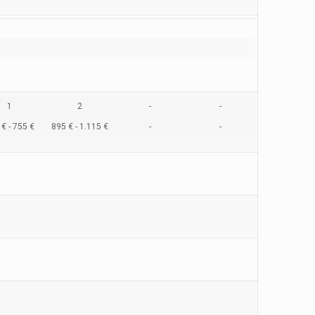
1
2
-
-
€ - 755 €
895 € - 1.115 €
-
-