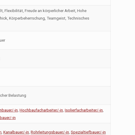
 Flexibilität, Freude an körperlicher Arbeit, Hohe
hick, Körperbeherrschung, Teamgeist, Technisches
uer
t
icher Belastung
nbauer/-in
,
Hochbaufacharbeiter/-in
,
Isolierfacharbeiter/-in
,
bauer/-in
n
,
Kanalbauer/-in
,
Rohrleitungsbauer/-in
,
Spezialtiefbauer/-in