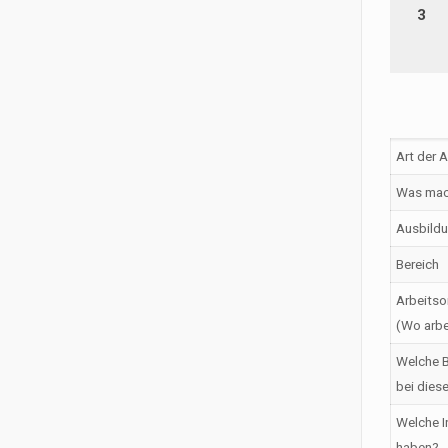
3
Art der 
Was mac
Ausbildu
Bereich
Arbeitso
(Wo arbe
Welche B
bei dies
Welche I
haben?