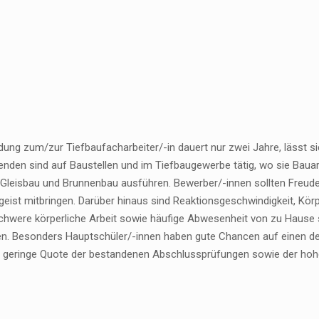
ldung zum/zur Tiefbaufacharbeiter/-in dauert nur zwei Jahre, lässt
enden sind auf Baustellen und im Tiefbaugewerbe tätig, wo sie Bauar
Gleisbau und Brunnenbau ausführen. Bewerber/-innen sollten Freude an 
eist mitbringen. Darüber hinaus sind Reaktionsgeschwindigkeit, K
chwere körperliche Arbeit sowie häufige Abwesenheit von zu Hause so
. Besonders Hauptschüler/-innen haben gute Chancen auf einen der 
e geringe Quote der bestandenen Abschlussprüfungen sowie der hohe