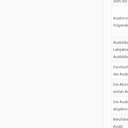
zum/zur
Azubis i
folgende
Ausbildu
Lehrjahr
Ausbild
Durchsch
der Ausb
Die Absc
ersten A
Die Ausb
abgebro
Berufsbe
Azubi