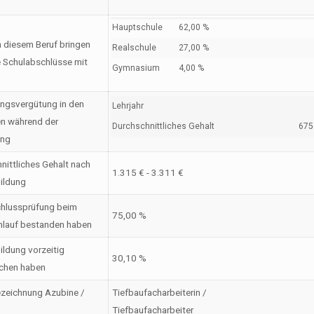
Hauptschule
62,00 %
n diesem Beruf bringen
Realschule
27,00 %
 Schulabschlüsse mit
Gymnasium
4,00 %
ngsvergütung in den
Lehrjahr
en während der
Durchschnittliches Gehalt
675 
ung
nittliches Gehalt nach
1.315 € - 3.311 €
ildung
hlussprüfung beim
75,00 %
nlauf bestanden haben
ildung vorzeitig
30,10 %
chen haben
zeichnung Azubine /
Tiefbaufacharbeiterin /
Tiefbaufacharbeiter