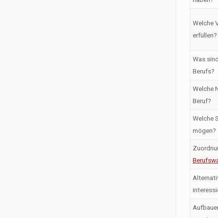
Welche V
erfüllen?
Was sind
Berufs?
Welche N
Beruf?
Welche S
mögen?
Zuordnu
Berufswa
Alternati
interess
Aufbaue