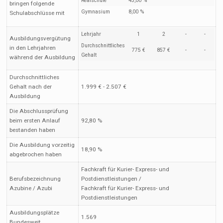
Realschule
45,00 %
bringen folgende
Gymnasium
8,00 %
Schulabschlüsse mit
Lehrjahr
1
2
-
-
Ausbildungsvergütung
Durchschnittliches
in den Lehrjahren
775 €
857 €
-
-
Gehalt
während der Ausbildung
Durchschnittliches
Gehalt nach der
1.999 € - 2.507 €
Ausbildung
Die Abschlussprüfung
beim ersten Anlauf
92,80 %
bestanden haben
Die Ausbildung vorzeitig
18,90 %
abgebrochen haben
Fachkraft für Kurier- Express- und
Berufsbezeichnung
Postdienstleistungen /
Azubine / Azubi
Fachkraft für Kurier- Express- und
Postdienstleistungen
Ausbildungsplätze
1.569
Bundesweit