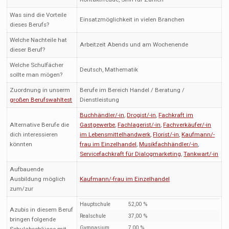
Was sind die Vorteile
Einsatzmöglichkeit in vielen Branchen
dieses Berufs?
Welche Nachteile hat
Arbeitzeit Abends und am Wochenende
dieser Beruf?
Welche Schulfächer
Deutsch, Mathematik
sollte man mögen?
Zuordnung in unserm
Berufe im Bereich Handel / Beratung /
großen Berufswahltest
Dienstleistung
Buchhändler/-in
,
Drogist/-in
,
Fachkraft im
Alternative Berufe die
Gastgewerbe
,
Fachlagerist/-in
,
Fachverkäufer/-in
dich interessieren
im Lebensmittelhandwerk
,
Florist/-in
,
Kaufmann/-
könnten
frau im Einzelhandel
,
Musikfachhändler/-in
,
Servicefachkraft für Dialogmarketing
,
Tankwart/-in
Aufbauende
Ausbildung möglich
Kaufmann/-frau im Einzelhandel
zum/zur
Hauptschule
52,00 %
Azubis in diesem Beruf
Realschule
37,00 %
bringen folgende
Gymnasium
7,00 %