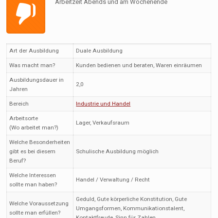
Arbeitzeit Abends und am Wochenende
Art der Ausbildung
Duale Ausbildung
Was macht man?
Kunden bedienen und beraten, Waren einräumen
Ausbildungsdauer in
2,0
Jahren
Bereich
Industrie und Handel
Arbeitsorte
Lager, Verkaufsraum
(Wo arbeitet man?)
Welche Besonderheiten
gibt es bei diesem
Schulische Ausbildung möglich
Beruf?
Welche Interessen
Handel / Verwaltung / Recht
sollte man haben?
Geduld, Gute körperliche Konstitution, Gute
Welche Voraussetzung
Umgangsformen, Kommunikationstalent,
sollte man erfüllen?
Kontaktfreude, Sinn für Zahlen