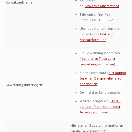
Per E-Mail
Kontaktaufname:
an:
Frau Erika Mustermann
Telefonisch/per Fax
unter:089/54899052
Über das Kontaktformular
der Webseite:
Link zum
Kontaktformular
Ein Bewerbungsschreiben
(
hier gibt es Tipps zum
Bewerbungsschreiben
)
Einen Lebenslauf (
hier kannst
Du einen Beispiellebenslauf
anschauen
)
Bewerbungsunterlagen:
Dein letztes Schulzeugnis
Weitere Zeugnisse (
Hierzu
gehören Praktikums- oder
Arbeitszeugnisse
)
Hier stehen Zusatzinformationen
für die Bewerbung z.B.: