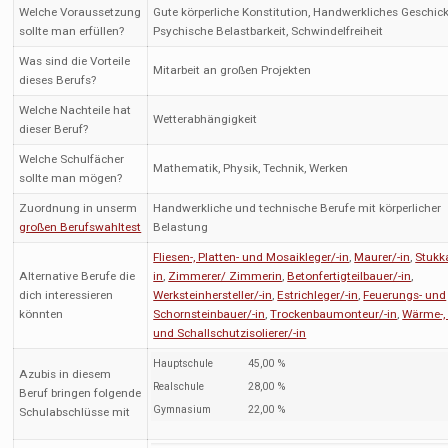
Welche Voraussetzung
Gute körperliche Konstitution, Handwerkliches Geschick
sollte man erfüllen?
Psychische Belastbarkeit, Schwindelfreiheit
Was sind die Vorteile
Mitarbeit an großen Projekten
dieses Berufs?
Welche Nachteile hat
Wetterabhängigkeit
dieser Beruf?
Welche Schulfächer
Mathematik, Physik, Technik, Werken
sollte man mögen?
Zuordnung in unserm
Handwerkliche und technische Berufe mit körperlicher
großen Berufswahltest
Belastung
Fliesen-, Platten- und Mosaikleger/-in
,
Maurer/-in
,
Stukk
Alternative Berufe die
in
,
Zimmerer/ Zimmerin
,
Betonfertigteilbauer/-in
,
dich interessieren
Werksteinhersteller/-in
,
Estrichleger/-in
,
Feuerungs- und
könnten
Schornsteinbauer/-in
,
Trockenbaumonteur/-in
,
Wärme-, 
und Schallschutzisolierer/-in
Hauptschule
45,00 %
Azubis in diesem
Realschule
28,00 %
Beruf bringen folgende
Gymnasium
22,00 %
Schulabschlüsse mit