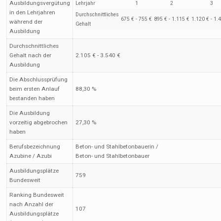
Ausbildungsvergütung
Lehrjahr
1
2
3
in den Lehrjahren
Durchschnittliches
675 € - 755 €
895 € - 1.115 €
1.120 € - 1.
während der
Gehalt
Ausbildung
Durchschnittliches
Gehalt nach der
2.105 € - 3.540 €
Ausbildung
Die Abschlussprüfung
beim ersten Anlauf
88,30 %
bestanden haben
Die Ausbildung
vorzeitig abgebrochen
27,30 %
haben
Berufsbezeichnung
Beton- und Stahlbetonbauerin /
Azubine / Azubi
Beton- und Stahlbetonbauer
Ausbildungsplätze
759
Bundesweit
Ranking Bundesweit
nach Anzahl der
107
Ausbildungsplätze