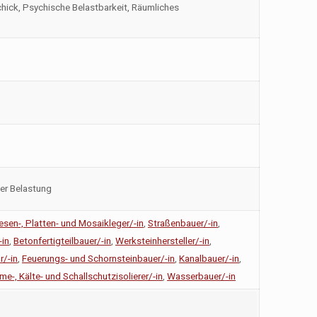
hick, Psychische Belastbarkeit, Räumliches
her Belastung
iesen-, Platten- und Mosaikleger/-in
,
Straßenbauer/-in
,
-in
,
Betonfertigteilbauer/-in
,
Werksteinhersteller/-in
,
/-in
,
Feuerungs- und Schornsteinbauer/-in
,
Kanalbauer/-in
,
e-, Kälte- und Schallschutzisolierer/-in
,
Wasserbauer/-in