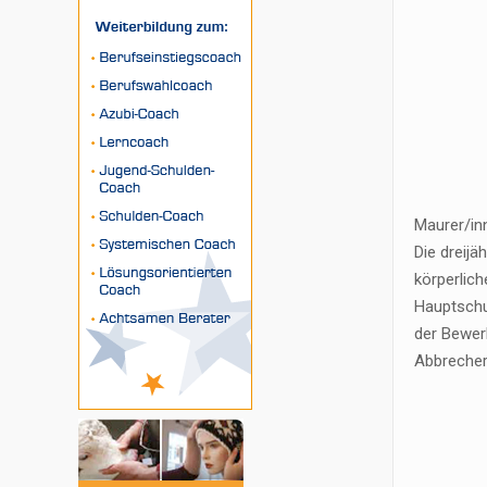
Maurer/in
Die dreijä
körperlic
Hauptschu
der Bewerb
Abbrecher