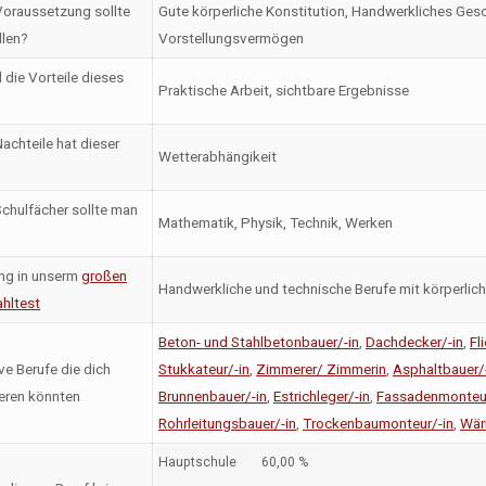
oraussetzung sollte
Gute körperliche Konstitution, Handwerkliches Gesc
llen?
Vorstellungsvermögen
 die Vorteile dieses
Praktische Arbeit, sichtbare Ergebnisse
achteile hat dieser
Wetterabhängikeit
chulfächer sollte man
Mathematik, Physik, Technik, Werken
ng in unserm
großen
Handwerkliche und technische Berufe mit körperlic
hltest
Beton- und Stahlbetonbauer/-in
,
Dachdecker/-in
,
Fl
ve Berufe die dich
Stukkateur/-in
,
Zimmerer/ Zimmerin
,
Asphaltbauer/
ieren könnten
Brunnenbauer/-in
,
Estrichleger/-in
,
Fassadenmonteur
Rohrleitungsbauer/-in
,
Trockenbaumonteur/-in
,
Wärm
Hauptschule
60,00 %