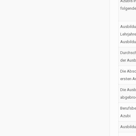
Azubis i
folgende
Ausbildu
Lehrjahr
Ausbild
Durchsch
der Ausb
Die Absc
ersten A
Die Ausb
abgebro
Berufsbe
Azubi
Ausbild