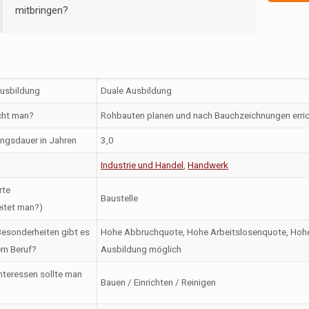
mitbringen?
Ausbildung
Duale Ausbildung
ht man?
Rohbauten planen und nach Bauchzeichnungen erri
ngsdauer in Jahren
3,0
Industrie und Handel
,
Handwerk
rte
Baustelle
itet man?)
esonderheiten gibt es
Hohe Abbruchquote, Hohe Arbeitslosenquote, Hohe 
em Beruf?
Ausbildung möglich
nteressen sollte man
Bauen / Einrichten / Reinigen