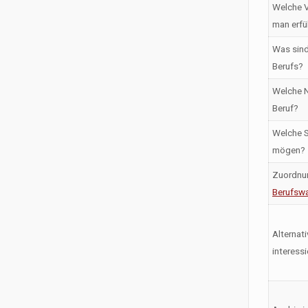
Welche V
man erfü
Was sind
Berufs?
Welche N
Beruf?
Welche S
mögen?
Zuordnu
Berufswa
Alternati
interess