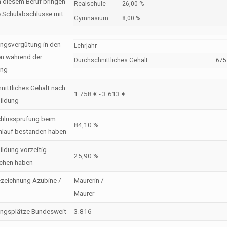
n diesem Beruf bringen
Realschule
26,00 %
 Schulabschlüsse mit
Gymnasium
8,00 %
ngsvergütung in den
Lehrjahr
en während der
Durchschnittliches Gehalt
675 
ung
nittliches Gehalt nach
1.758 € - 3.613 €
ildung
hlussprüfung beim
84,10 %
nlauf bestanden haben
ildung vorzeitig
25,90 %
chen haben
zeichnung Azubine /
Maurerin /
Maurer
ungsplätze Bundesweit
3.816