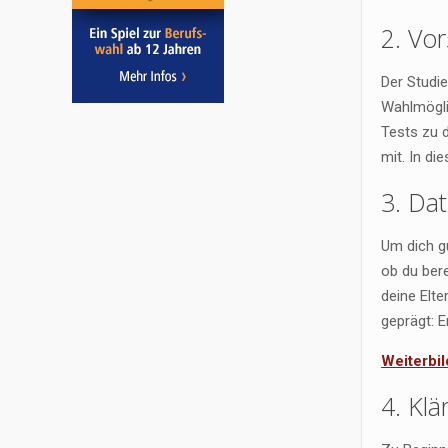
2. Vo
Der Studie
Wahlmögli
Tests zu d
mit. In di
3. Da
Um dich g
ob du bere
deine Elt
geprägt: 
Weiterbi
4. Klä