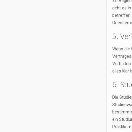
Zu Beginn
geht es i
betreffen.
Orientier
5. Ve
Wenn die S
Vertrages
Verhalten 
alles klar
6. St
Die Studie
Studienwa
bestimmte
ein Studiu
Praktikum