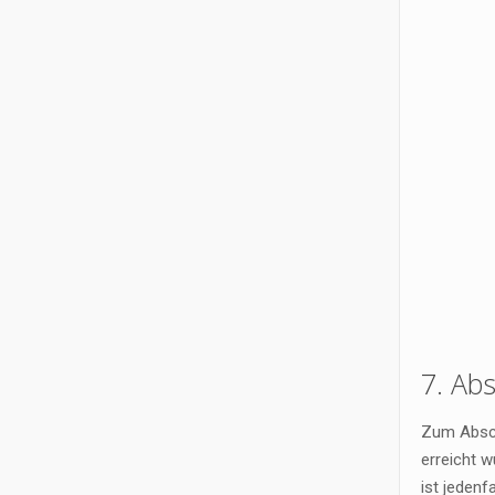
7. Ab
Zum Absch
erreicht w
ist jedenf