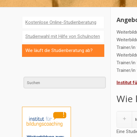
Angebo
Kostenlose Online-Studienberatung
Weiterbil
Studienwahl mit Hilfe von Schulnoten
Weiterbil
Trainer/i
Wie läuft die Studienberatung ab?
Weiterbil
Trainer/in
Trainer/in
Institut 
Wie 
Eine Studi