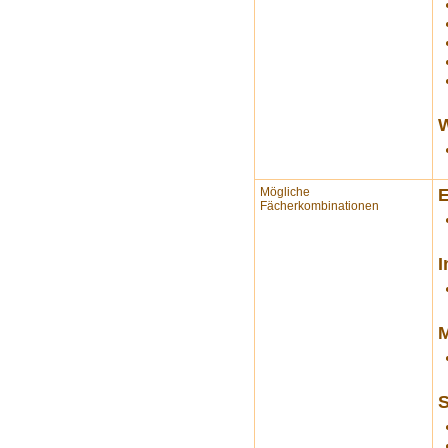
W
Mögliche
E
Fächerkombinationen
I
M
S