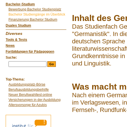
Bachelor-Studium
Bewerbung Bachelor Studienplatz
Bachelor Studiengänge im Überblick
Inhalt des G
Finanzierung Bachelor Studium
Das Studienfach Ge
Duales Studium
"Germanistik". In d
Diverses
Tools & Tests
deutschen Sprache u
News
literaturwissenschaf
Fortbildungen für Pädagogoen
Grundkenntnisse in 
Suche:
und Linguistik.
Top-Thema:
Was macht m
Ausbildungsplatz-Börse
Berufsausbildungsbeihilfe
Nach einem Germani
Neuer Berufswahltest online
Versicherungen in der Ausbildung
im Verlagswesen, in 
Altersvorsorge für Azubis
Fernseh-, Rundfunk-