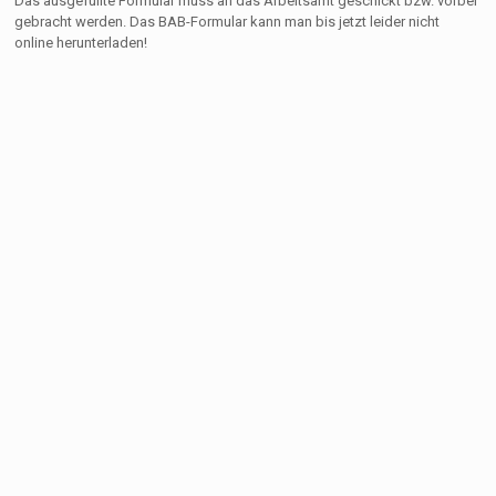
Das ausgefüllte Formular muss an das Arbeitsamt geschickt bzw. vorbei
gebracht werden. Das BAB-Formular kann man bis jetzt leider nicht
online herunterladen!