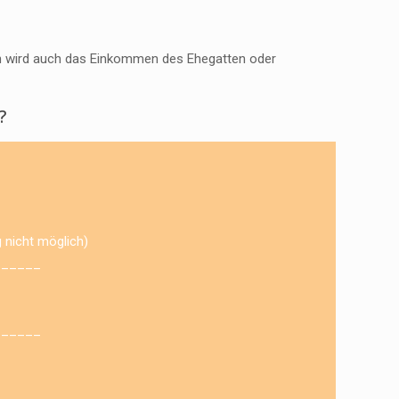
en wird auch das Einkommen des Ehegatten oder
?
 nicht möglich)
______
______
______