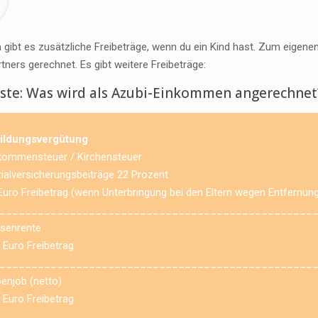
gibt es zusätzliche Freibeträge, wenn du ein Kind hast. Zum eigen
ners gerechnet. Es gibt weitere Freibeträge:
iste: Was wird als Azubi-Einkommen angerechnet
ildungsvergütung
kommensteuer / Kirchensteuer
ialversicherungsbeiträge 22 Prozent
Euro Freibetrag (wenn Unterbringung bei den Eltern wegen Entfernung
_________________________________________________
senrente
 Euro Freibetrag
_________________________________________________
enjob (netto)
 Euro Freibetrag
_________________________________________________