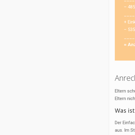
– 485
____
+ Ein
– 535
____
= An
Anrec
Eltern sch
Eltern nic
Was is
Der Einfa
aus. Im St