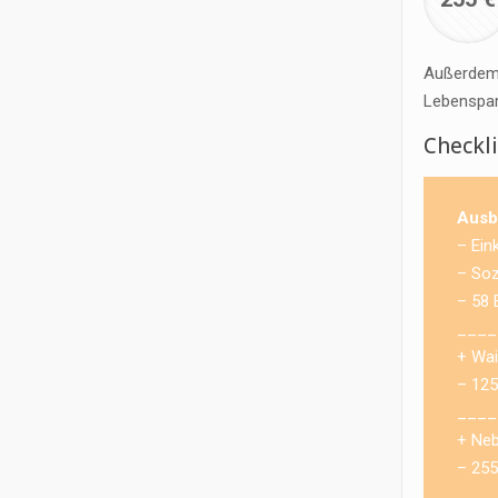
Außerdem 
Lebenspart
Checkl
Ausb
– Ein
– Soz
– 58 
____
+ Wai
– 125
____
+ Neb
– 255
____