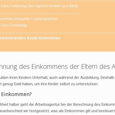
 Euro Freibetrag (bei eigenen Kindern pro Kind)
___________________________________
kommen Ehegatte / Lebenspartner
 Euro Freibetrag
_________________________________________________
zurechnendes Azubi-Einkommen
hnung des Einkommens der Eltern des A
ulden ihren Kindern Unterhalt, auch während der Ausbildung. Deshalb
ht genug Geld haben, um ihre Kinder selbst zu unterstützen.
t Einkommen?
chheit halber geht die Arbeitsagentur bei der Berechnung des Einko
euerbescheid wir festgesetzt, was als Einkommen gilt und besteuert 