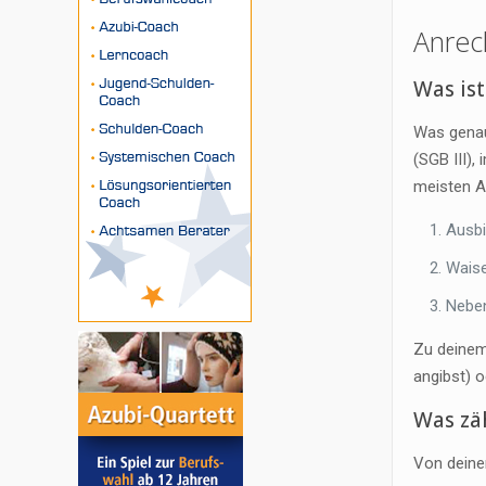
Anrec
Was is
Was genau
(SGB III)
meisten A
Ausbi
Wais
Nebe
Zu deinem
angibst) o
Was zä
Von deine