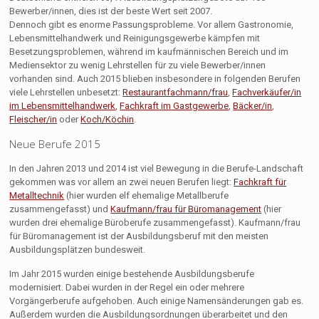
Bewerber/innen, dies ist der beste Wert seit 2007.
Dennoch gibt es enorme Passungsprobleme. Vor allem Gastronomie,
Lebensmittelhandwerk und Reinigungsgewerbe kämpfen mit
Besetzungsproblemen, während im kaufmännischen Bereich und im
Mediensektor zu wenig Lehrstellen für zu viele Bewerber/innen
vorhanden sind. Auch 2015 blieben insbesondere in folgenden Berufen
viele Lehrstellen unbesetzt:
Restaurantfachmann/frau
,
Fachverkäufer/in
im Lebensmittelhandwerk
,
Fachkraft im Gastgewerbe
,
Bäcker/in
,
Fleischer/in
oder
Koch/Köchin
.
Neue Berufe 2015
In den Jahren 2013 und 2014 ist viel Bewegung in die Berufe-Landschaft
gekommen was vor allem an zwei neuen Berufen liegt:
Fachkraft für
Metalltechnik
(hier wurden elf ehemalige Metallberufe
zusammengefasst) und
Kaufmann/frau für Büromanagement
(hier
wurden drei ehemalige Büroberufe zusammengefasst). Kaufmann/frau
für Büromanagement ist der Ausbildungsberuf mit den meisten
Ausbildungsplätzen bundesweit.
Im Jahr 2015 wurden einige bestehende Ausbildungsberufe
modernisiert. Dabei wurden in der Regel ein oder mehrere
Vorgängerberufe aufgehoben. Auch einige Namensänderungen gab es.
Außerdem wurden die Ausbildungsordnungen überarbeitet und den