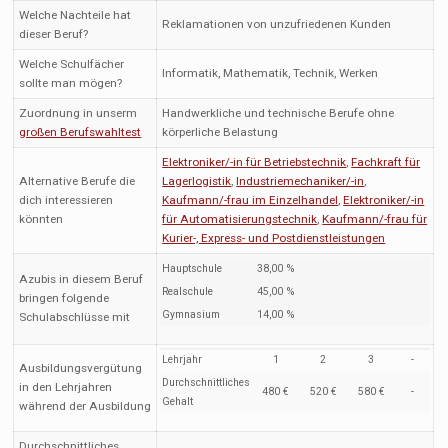
Welche Nachteile hat
Reklamationen von unzufriedenen Kunden
dieser Beruf?
Welche Schulfächer
Informatik, Mathematik, Technik, Werken
sollte man mögen?
Zuordnung in unserm
Handwerkliche und technische Berufe ohne
großen Berufswahltest
körperliche Belastung
Elektroniker/-in für Betriebstechnik
,
Fachkraft für
Alternative Berufe die
Lagerlogistik
,
Industriemechaniker/-in
,
dich interessieren
Kaufmann/-frau im Einzelhandel
,
Elektroniker/-in
könnten
für Automatisierungstechnik
,
Kaufmann/-frau für
Kurier-, Express- und Postdienstleistungen
Hauptschule
38,00 %
Azubis in diesem Beruf
Realschule
45,00 %
bringen folgende
Gymnasium
14,00 %
Schulabschlüsse mit
Lehrjahr
1
2
3
-
Ausbildungsvergütung
Durchschnittliches
in den Lehrjahren
480 €
520 €
580 €
-
Gehalt
während der Ausbildung
Durchschnittliches