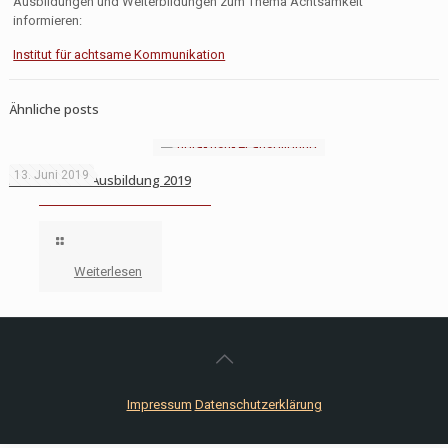
Ausbildungen und Weiterbildungen zum Thema Achtsamkeit
informieren:
Institut für achtsame Kommunikation
Ähnliche posts
13. Juni 2019
Hörakustiker Ausbildung 2019
Weiterlesen
Impressum
Datenschutzerklärung