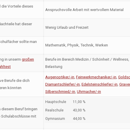
 die Vorteile dieses
Anspruchsvolle Arbeit mit wertvollem Material
achteile hat dieser
Wenig Urlaub und Freizeit
chulfächer sollte man
Mathematik, Physik, Technik, Werken
ng in unserm
großen
Berufe im Bereich Medizin / Schönheit / Wellness
hltest
Belastung
Augenoptiker/-in
,
Feinwerkmechaniker/-in
,
Goldsc
ve Berufe die dich
Diamantschleifer/-in
,
Edelsteinschleifer/-in
,
Graveu
ieren könnten
Silberschmied/-in
,
Uhrmacher/-in
Hauptschule
11,00 %
n diesem Beruf bringen
Realschule
43,00 %
 Schulabschlüsse mit
Gymnasium
44,00 %