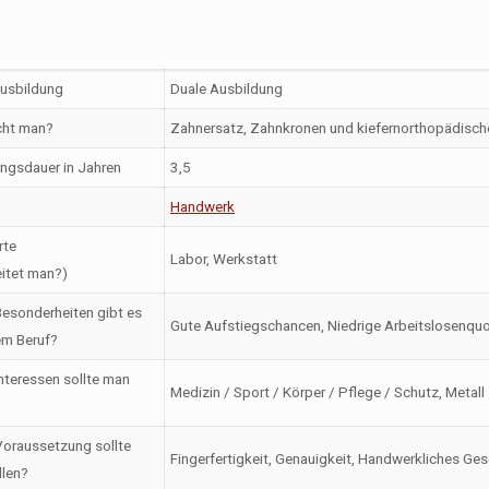
Ausbildung
Duale Ausbildung
ht man?
Zahnersatz, Zahnkronen und kiefernorthopädische
ngsdauer in Jahren
3,5
Handwerk
rte
Labor, Werkstatt
itet man?)
esonderheiten gibt es
Gute Aufstiegschancen, Niedrige Arbeitslosenquo
em Beruf?
nteressen sollte man
Medizin / Sport / Körper / Pflege / Schutz, Metall
oraussetzung sollte
Fingerfertigkeit, Genauigkeit, Handwerkliches Ge
llen?