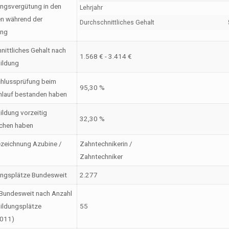
ngsvergütung in den
Lehrjahr
en während der
Durchschnittliches Gehalt
ung
nittliches Gehalt nach
1.568 € - 3.414 €
ildung
hlussprüfung beim
95,30 %
nlauf bestanden haben
ildung vorzeitig
32,30 %
chen haben
zeichnung Azubine /
Zahntechnikerin /
Zahntechniker
ungsplätze Bundesweit
2.277
Bundesweit nach Anzahl
ildungsplätze
55
2011)