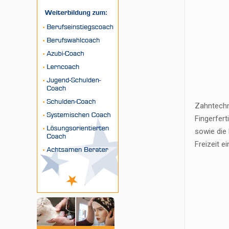
Zahntechn
Fingerfert
sowie die 
Freizeit e