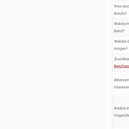
Was sind
Berufs?
Welche N
Beruf?
Welche S
mögen?
Zuordnu
Berufswa
Alternati
interess
Azubis i
folgende