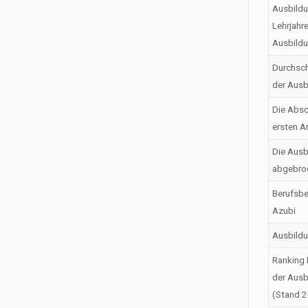
Ausbildu
Lehrjahr
Ausbild
Durchsch
der Ausb
Die Absc
ersten A
Die Ausb
abgebro
Berufsbe
Azubi
Ausbild
Ranking 
der Ausb
(Stand 