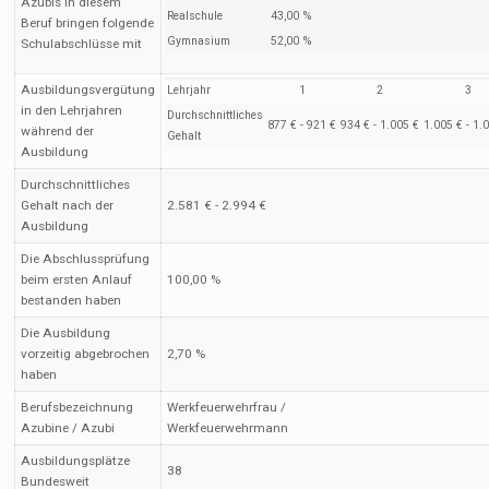
Azubis in diesem
Realschule
43,00 %
Beruf bringen folgende
Gymnasium
52,00 %
Schulabschlüsse mit
Ausbildungsvergütung
Lehrjahr
1
2
3
in den Lehrjahren
Durchschnittliches
877 € - 921 €
934 € - 1.005 €
1.005 € - 1.
während der
Gehalt
Ausbildung
Durchschnittliches
Gehalt nach der
2.581 € - 2.994 €
Ausbildung
Die Abschlussprüfung
beim ersten Anlauf
100,00 %
bestanden haben
Die Ausbildung
vorzeitig abgebrochen
2,70 %
haben
Berufsbezeichnung
Werkfeuerwehrfrau /
Azubine / Azubi
Werkfeuerwehrmann
Ausbildungsplätze
38
Bundesweit