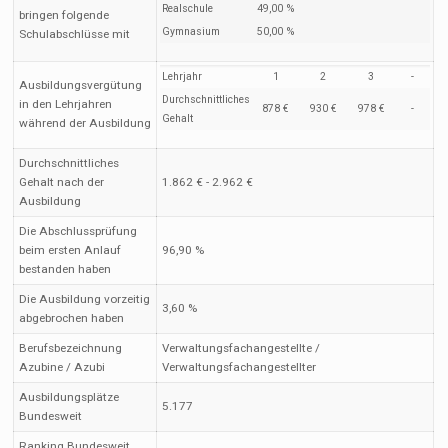
Realschule
49,00 %
bringen folgende
Gymnasium
50,00 %
Schulabschlüsse mit
Lehrjahr
1
2
3
-
Ausbildungsvergütung
Durchschnittliches
in den Lehrjahren
878 €
930 €
978 €
-
Gehalt
während der Ausbildung
Durchschnittliches
Gehalt nach der
1.862 € - 2.962 €
Ausbildung
Die Abschlussprüfung
beim ersten Anlauf
96,90 %
bestanden haben
Die Ausbildung vorzeitig
3,60 %
abgebrochen haben
Berufsbezeichnung
Verwaltungsfachangestellte /
Azubine / Azubi
Verwaltungsfachangestellter
Ausbildungsplätze
5.177
Bundesweit
Ranking Bundesweit