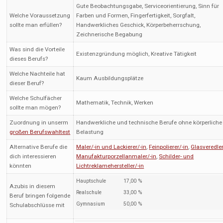
Gute Beobachtungsgabe, Serviceorientierung, Sinn für
Welche Voraussetzung
Farben und Formen, Fingerfertigkeit, Sorgfalt,
sollte man erfüllen?
Handwerkliches Geschick, Körperbeherrschung,
Zeichnerische Begabung
Was sind die Vorteile
Existenzgründung möglich, Kreative Tätigkeit
dieses Berufs?
Welche Nachteile hat
Kaum Ausbildungsplätze
dieser Beruf?
Welche Schulfächer
Mathematik, Technik, Werken
sollte man mögen?
Zuordnung in unserm
Handwerkliche und technische Berufe ohne körperliche
großen Berufswahltest
Belastung
Alternative Berufe die
Maler/-in und Lackierer/-in
,
Feinpolierer/-in
,
Glasveredler
dich interessieren
Manufakturporzellanmaler/-in
,
Schilder- und
könnten
Lichtreklamehersteller/-in
Hauptschule
17,00 %
Azubis in diesem
Realschule
33,00 %
Beruf bringen folgende
Gymnasium
50,00 %
Schulabschlüsse mit