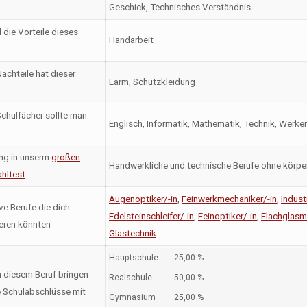
Geschick, Technisches Verständnis
 die Vorteile dieses
Handarbeit
achteile hat dieser
Lärm, Schutzkleidung
chulfächer sollte man
Englisch, Informatik, Mathematik, Technik, Werke
ng in unserm
großen
Handwerkliche und technische Berufe ohne körper
hltest
Augenoptiker/-in
,
Feinwerkmechaniker/-in
,
Indust
ve Berufe die dich
Edelsteinschleifer/-in
,
Feinoptiker/-in
,
Flachglasm
ieren könnten
Glastechnik
Hauptschule
25,00 %
n diesem Beruf bringen
Realschule
50,00 %
 Schulabschlüsse mit
Gymnasium
25,00 %