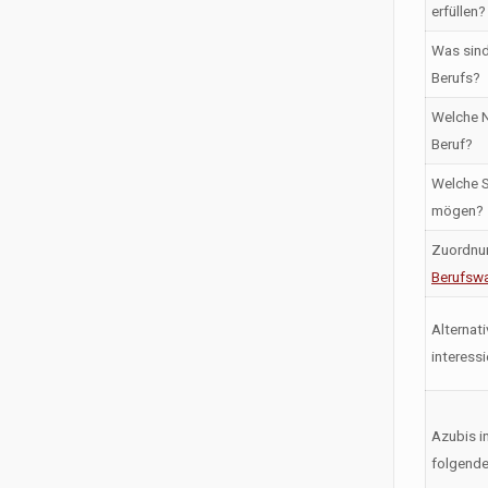
erfüllen?
Was sind
Berufs?
Welche N
Beruf?
Welche S
mögen?
Zuordnu
Berufswa
Alternati
interess
Azubis i
folgende