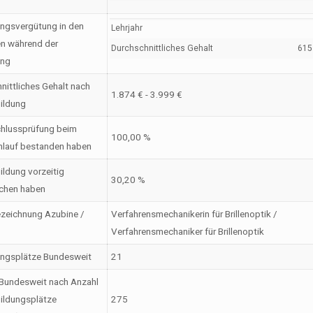
ngsvergütung in den
Lehrjahr
en während der
Durchschnittliches Gehalt
615 
ung
nittliches Gehalt nach
1.874 € - 3.999 €
ildung
hlussprüfung beim
100,00 %
nlauf bestanden haben
ildung vorzeitig
30,20 %
chen haben
zeichnung Azubine /
Verfahrensmechanikerin für Brillenoptik /
Verfahrensmechaniker für Brillenoptik
ungsplätze Bundesweit
21
Bundesweit nach Anzahl
ildungsplätze
275