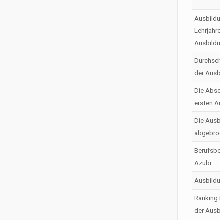
Ausbildu
Lehrjahr
Ausbild
Durchsch
der Ausb
Die Absc
ersten A
Die Ausb
abgebro
Berufsbe
Azubi
Ausbild
Ranking 
der Ausb