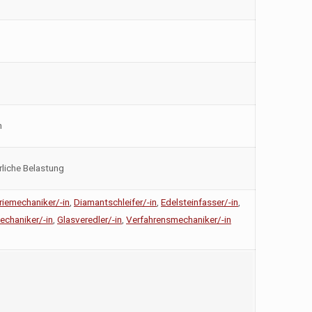
n
liche Belastung
riemechaniker/-in
,
Diamantschleifer/-in
,
Edelsteinfasser/-in
,
echaniker/-in
,
Glasveredler/-in
,
Verfahrensmechaniker/-in