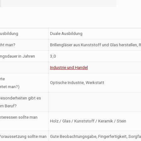
Ausbildung
Duale Ausbildung
ht man?
Brillengläser aus Kunststoff und Glas herstellen, 
ngsdauer in Jahren
3,0
Industrie und Handel
rte
Optische Industrie, Werkstatt
itet man?)
esonderheiten gibt es
em Beruf?
nteressen sollte man
Holz / Glas / Kunststoff / Keramik / Stein
oraussetzung sollte man
Gute Beobachtungsgabe, Fingerfertigkeit, Sorgf