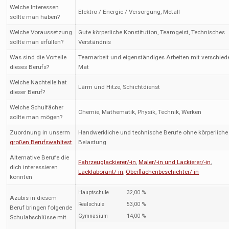
Welche Interessen
Elektro / Energie / Versorgung, Metall
sollte man haben?
Welche Voraussetzung
Gute körperliche Konstitution, Teamgeist, Technisches
sollte man erfüllen?
Verständnis
Was sind die Vorteile
Teamarbeit und eigenständiges Arbeiten mit verschie
dieses Berufs?
Mat
Welche Nachteile hat
Lärm und Hitze, Schichtdienst
dieser Beruf?
Welche Schulfächer
Chemie, Mathematik, Physik, Technik, Werken
sollte man mögen?
Zuordnung in unserm
Handwerkliche und technische Berufe ohne körperliche
großen Berufswahltest
Belastung
Alternative Berufe die
Fahrzeuglackierer/-in
,
Maler/-in und Lackierer/-in
,
dich interessieren
Lacklaborant/-in
,
Oberflächenbeschichter/-in
könnten
Hauptschule
32,00 %
Azubis in diesem
Realschule
53,00 %
Beruf bringen folgende
Gymnasium
14,00 %
Schulabschlüsse mit