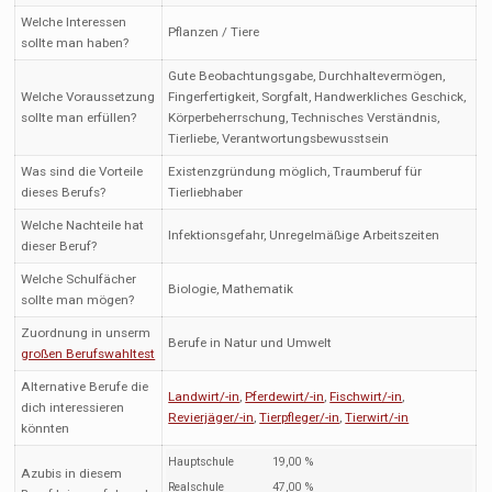
Welche Interessen
Pflanzen / Tiere
sollte man haben?
Gute Beobachtungsgabe, Durchhaltevermögen,
Welche Voraussetzung
Fingerfertigkeit, Sorgfalt, Handwerkliches Geschick,
sollte man erfüllen?
Körperbeherrschung, Technisches Verständnis,
Tierliebe, Verantwortungsbewusstsein
Was sind die Vorteile
Existenzgründung möglich, Traumberuf für
dieses Berufs?
Tierliebhaber
Welche Nachteile hat
Infektionsgefahr, Unregelmäßige Arbeitszeiten
dieser Beruf?
Welche Schulfächer
Biologie, Mathematik
sollte man mögen?
Zuordnung in unserm
Berufe in Natur und Umwelt
großen Berufswahltest
Alternative Berufe die
Landwirt/-in
,
Pferdewirt/-in
,
Fischwirt/-in
,
dich interessieren
Revierjäger/-in
,
Tierpfleger/-in
,
Tierwirt/-in
könnten
Hauptschule
19,00 %
Azubis in diesem
Realschule
47,00 %