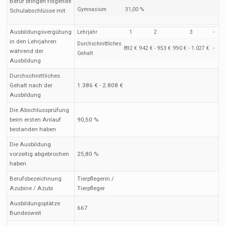
Beruf bringen folgende
Gymnasium
31,00 %
Schulabschlüsse mit
Ausbildungsvergütung
Lehrjahr
1
2
3
-
in den Lehrjahren
Durchschnittliches
892 €
942 € - 953 €
990 € - 1.027 €
-
während der
Gehalt
Ausbildung
Durchschnittliches
Gehalt nach der
1.386 € - 2.808 €
Ausbildung
Die Abschlussprüfung
beim ersten Anlauf
90,50 %
bestanden haben
Die Ausbildung
vorzeitig abgebrochen
25,80 %
haben
Berufsbezeichnung
Tierpflegerin /
Azubine / Azubi
Tierpfleger
Ausbildungsplätze
667
Bundesweit