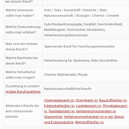
bei diesem Beruf?
Welche Interessen
Holz / Glas / Kunststoff / Keramik / Stein,
sollte man haben?
Naturwissenschaft / Biologie / Chemie / Umwelt
Gute Beobachtungsgabe, Sorgfalt, Geschicklichkeit,
Welche Voraussetzung
Merkfähigkeit, Technisches Verständnis,
sollte man erfüllen?
Verantwortungsbewusstsein
Was sind die Vorteile
Spannender Beruf für Forschungsinteressierte
dieses Berufs?
Welche Nachteile hat
Verantwortung für Sachwerte, Viele Vorschriften
dieser Beruf?
Welche Schulfächer
Chemie, Mathematik, Physik
sollte man mögen?
Zuordnung in unserm
Naturwissenschaftliche Berufe
großen Berufswahltest
Chemielaborant/-in
,
Chemikant/-in
,
Baustoffprüfer/-in
,
Alternative Berufe die
Edelmetallprüfer/-in
,
Lacklaborant/-in
,
Physiklaborant/-
dich interessieren
in
,
Textillaborant/-in
,
Verfahrensmechaniker/-in
könnten
Glastechnik
,
Verfahrensmechaniker/-in in der Steine-
und Erdenindustrie
,
Werkstoffprüfer/-in