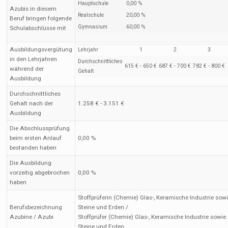
Hauptschule
0,00 %
Azubis in diesem
Realschule
20,00 %
Beruf bringen folgende
Gymnasium
60,00 %
Schulabschlüsse mit
Ausbildungsvergütung
Lehrjahr
1
2
3
in den Lehrjahren
Durchschnittliches
615 € - 650 €
687 € - 700 €
782 € - 800 €
während der
Gehalt
Ausbildung
Durchschnittliches
Gehalt nach der
1.258 € - 3.151 €
Ausbildung
Die Abschlussprüfung
beim ersten Anlauf
0,00 %
bestanden haben
Die Ausbildung
vorzeitig abgebrochen
0,00 %
haben
Stoffprüferin (Chemie) Glas-, Keramische Industrie sow
Berufsbezeichnung
Steine und Erden /
Azubine / Azubi
Stoffprüfer (Chemie) Glas-, Keramische Industrie sowie
Steine und Erden