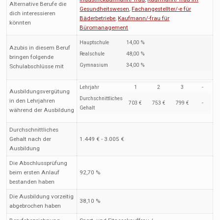
Alternative Berufe die
Gesundheitswesen
,
Fachangestellter/-e für
dich interessieren
Bäderbetriebe
,
Kaufmann/-frau für
könnten
Büromanagement
Hauptschule
14,00 %
Azubis in diesem Beruf
Realschule
48,00 %
bringen folgende
Gymnasium
34,00 %
Schulabschlüsse mit
Lehrjahr
1
2
3
-
Ausbildungsvergütung
Durchschnittliches
in den Lehrjahren
703 €
753 €
799 €
-
Gehalt
während der Ausbildung
Durchschnittliches
Gehalt nach der
1.449 € - 3.005 €
Ausbildung
Die Abschlussprüfung
beim ersten Anlauf
92,70 %
bestanden haben
Die Ausbildung vorzeitig
38,10 %
abgebrochen haben